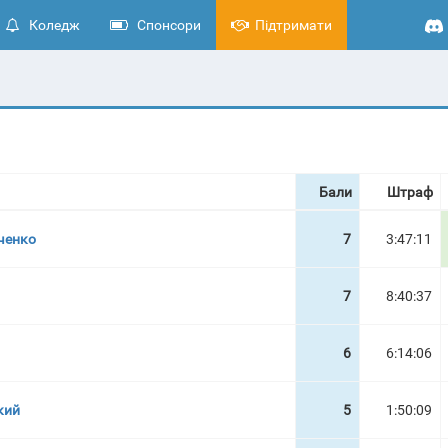
Коледж
Спонсори
Підтримати
Бали
Штраф
ченко
7
3:47:11
7
8:40:37
6
6:14:06
кий
5
1:50:09