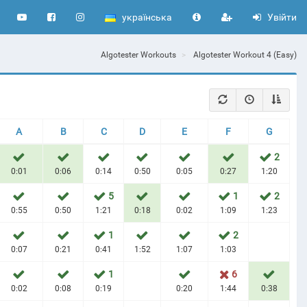
українська
Увійти
Algotester Workouts
Algotester Workout 4 (Easy)
A
B
C
D
E
F
G
2
0:01
0:06
0:14
0:50
0:05
0:27
1:20
5
1
2
0:55
0:50
1:21
0:18
0:02
1:09
1:23
1
2
0:07
0:21
0:41
1:52
1:07
1:03
1
6
0:02
0:08
0:19
0:20
1:44
0:38