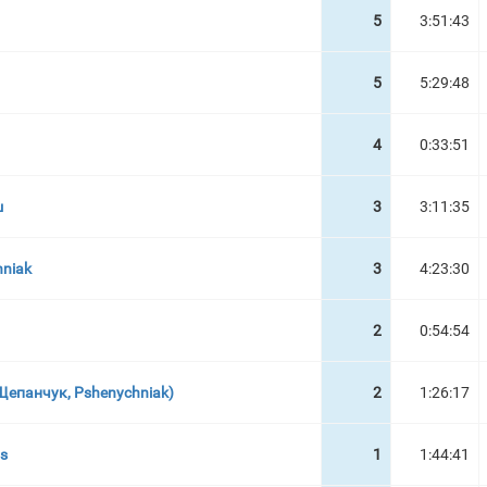
5
3:51:43
5
5:29:48
4
0:33:51
ш
3
3:11:35
niak
3
4:23:30
2
0:54:54
Щепанчук, Pshenychniak)
2
1:26:17
ts
1
1:44:41