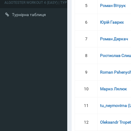
ALGOTESTER WORKOUT 4 (EASY) | ТУРНІРНА ТАБЛИЦЯ
5
Роман Вітрук
Турнірна таблиця
6
Юрій Гаврих
7
Роман Деркач
8
Ростислав Сли
9
Roman Pshenych
10
Марко Лялюк
11
tu_neymovirna (
12
Oleksandr Trope