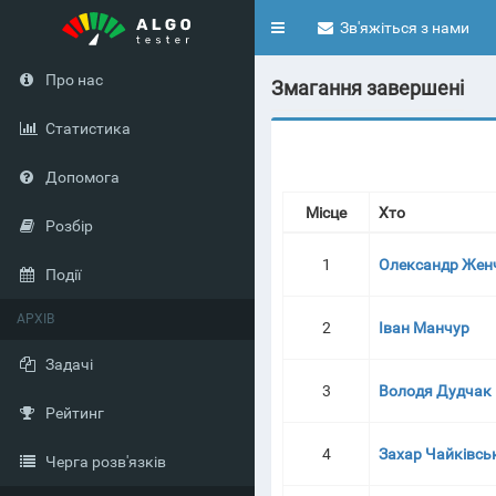
Toggle
Зв'яжіться з нами
navigation
Про нас
Змагання завершені
Статистика
Допомога
Місце
Хто
Розбір
1
Олександр Жен
Події
АРХІВ
2
Іван Манчур
Задачі
3
Володя Дудчак
Рейтинг
4
Захар Чайківсь
Черга розв'язків