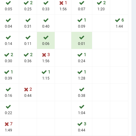
2
1
2
0:05
0:25
0:33
1:56
0:07
1:20
1
6
0:04
0:31
0:40
0:09
1:44
0:14
0:11
0:06
0:01
2
2
3
1
0:30
0:36
1:56
0:24
1
1
1
0:39
1:15
1:28
2
0:16
0:44
0:38
0:22
1:04
7
3
1:49
0:44