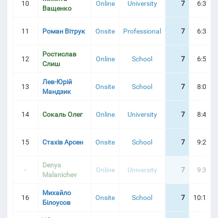
10
Online
University
7
6:32:5
Ващенко
11
Роман Вітрук
Onsite
Professional
7
6:36:5
Ростислав
12
Online
School
7
6:52:5
Слиш
Лев-Юрій
13
Onsite
School
7
8:04:5
Мандзик
14
Сокаль Олег
Online
University
7
8:45:4
15
Стахів Арсен
Onsite
School
7
9:27:1
Denys
-
Online
University
7
9:38:2
Malanichev
Михайло
16
Onsite
School
7
10:14:5
Білоусов