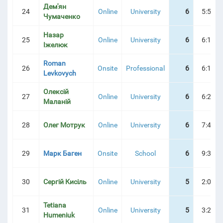
Дем'ян
24
Online
University
6
5:56:3
Чумаченко
Назар
25
Online
University
6
6:10:0
Іжелюк
Roman
26
Onsite
Professional
6
6:12:2
Levkovych
Олексій
27
Online
University
6
6:29:1
Маланій
28
Олег Мотрук
Online
University
6
7:46:3
29
Марк Баген
Onsite
School
6
9:35:5
30
Сергій Кисіль
Online
University
5
2:07:5
Tetiana
31
Online
University
5
3:24:5
Humeniuk