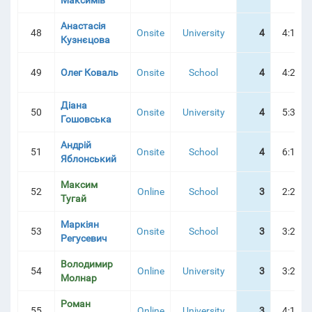
Максимів
Анастасія
48
Onsite
University
4
4:13:0
Кузнєцова
49
Олег Коваль
Onsite
School
4
4:28:4
Діана
50
Onsite
University
4
5:38:1
Гошовська
Андрій
51
Onsite
School
4
6:18:3
Яблонський
Максим
52
Online
School
3
2:22:3
Тугай
Маркіян
53
Onsite
School
3
3:20:2
Регусевич
Володимир
54
Online
University
3
3:27:4
Молнар
Роман
55
Online
University
3
4:17:3