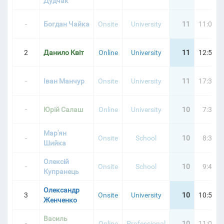
Дудчак
-
Богдан Чайка
Onsite
University
11
11:03:5
24 | ТУРНІРНА ТАБЛИЦЯ
2
Данило Квіт
Online
University
11
12:58:5
-
Іван Манчур
Onsite
University
11
17:37:1
-
Юрій Салаш
Online
University
10
7:32:4
Мар'ян
-
Onsite
School
10
8:30:0
Шийка
Олексій
-
Onsite
School
10
9:49:1
Купранець
Олександр
3
Onsite
University
10
10:55:1
Женченко
Василь
-
Online
Professional
10
11:02:4