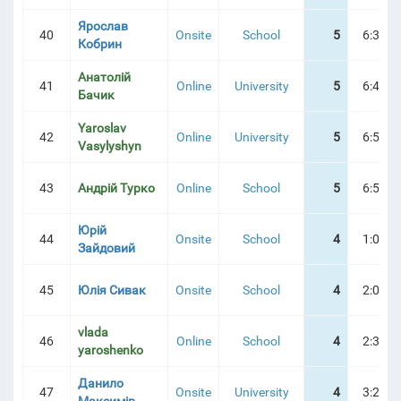
Ярослав
40
Onsite
School
5
6:35:3
Кобрин
Анатолій
41
Online
University
5
6:42:0
Бачик
Yaroslav
42
Online
University
5
6:55:2
Vasylyshyn
43
Андрій Турко
Online
School
5
6:56:2
Юрій
44
Onsite
School
4
1:01:2
Зайдовий
45
Юлія Сивак
Onsite
School
4
2:05:4
vlada
46
Online
School
4
2:38:1
yaroshenko
Данило
47
Onsite
University
4
3:22:3