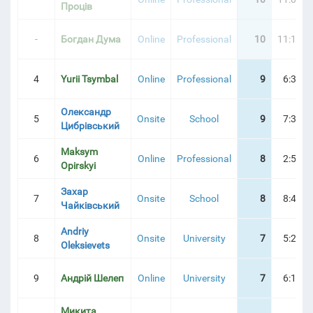
Проців
-
Богдан Дума
Online
Professional
10
11:10:2
4
Yurii Tsymbal
Online
Professional
9
6:31:5
Олександр
5
Onsite
School
9
7:33:5
Цибрівський
Maksym
6
Online
Professional
8
2:58:0
Opirskyi
Захар
7
Onsite
School
8
8:40:4
Чайківський
Andriy
8
Onsite
University
7
5:22:2
Oleksievets
9
Андрій Шелеп
Online
University
7
6:10:3
Микита