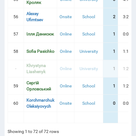
Кроляк
Alexey
56
Onsite
School
2
3:28:1
Ufimtsev
57
Ілля Денисюк
Online
School
1
0:07:5
58
Sofia Pasichko
Online
University
1
1:12:0
Khrystyna
-
Online
University
1
1:23:2
Liashenyk
Сергій
59
Online
School
1
1:29:0
Орловський
Korchmarchuk
60
Onsite
School
0
0:00:0
Oleksiyovych
Showing 1 to 72 of 72 rows