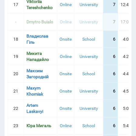
Viktoriia
17
Online
University
7
12:40:5
Tereshchenko
-
Dmytro Buialo
Online
University
7
17:07:3
Владислав
18
Onsite
School
6
4:03:0
Гіль
Микита
19
Online
University
6
4:20:4
Нападайло
Максим
20
Onsite
School
6
4:40:2
Загородній
Maxym
21
Onsite
University
6
4:54:0
Khomiak
Artem
22
Onsite
University
6
5:04:0
Laskavyi
23
Юра Мигаль
Online
School
6
5:46:2