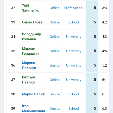
Yurii
32
Online
Professional
5
3:30:3
Savchenko
33
Семен Глова
Online
School
5
4:21:4
Володимир
34
Online
University
5
4:38:4
Вульчин
Максим
35
Online
University
5
4:59:1
Грицишин
Марина
36
Onsite
University
5
5:28:5
Поліщук
Вікторія
37
Online
University
5
6:16:3
Павлюх
38
Марко Лялюк
Onsite
School
5
6:19:0
Ігор
39
Onsite
School
5
6:32:0
Мельникович