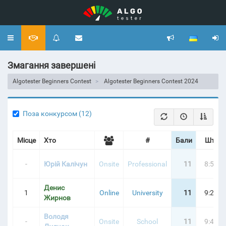
Toggle
navigation
Змагання завершені
Algotester Beginners Contest
Algotester Beginners Contest 2024
Поза конкурсом (12)
Місце
Хто
#
Бали
Штра
-
Юрій Калічун
Onsite
Professional
11
8:56:2
Денис
1
Online
University
11
9:20:3
Жирнов
Володя
-
Onsite
School
11
9:47:5