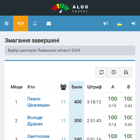
Toggle
navigation
Змагання завершені
Відбір школярів Львівської області 2024
Місце
Хто
Бали
Штраф
A
B
100
100
Павло
1
11
400
3:18:12
Цікалишин
0:19
0:43
100
100
Володя
2
11
300
2:51:43
Дудчак
0:14
0:45
100
100
Святослав
3
11
240
0:51:16