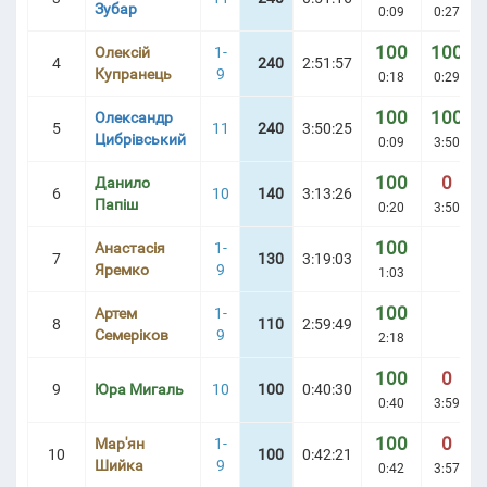
Зубар
0:09
0:27
100
100
Олексій
1-
4
240
2:51:57
АБЛИЦЯ
Купранець
9
0:18
0:29
100
100
Олександр
5
11
240
3:50:25
Цибрівський
0:09
3:50
100
0
Данило
6
10
140
3:13:26
Папіш
0:20
3:50
100
Анастасія
1-
7
130
3:19:03
Яремко
9
1:03
100
Артем
1-
8
110
2:59:49
Семеріков
9
2:18
100
0
9
Юра Мигаль
10
100
0:40:30
0:40
3:59
100
0
Мар'ян
1-
10
100
0:42:21
Шийка
9
0:42
3:57