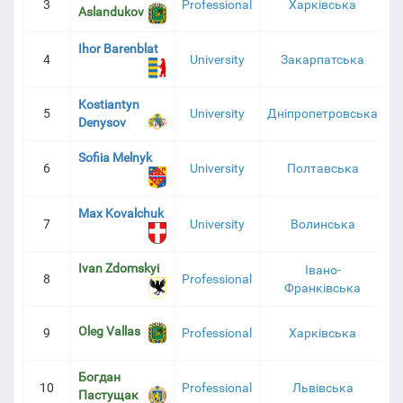
3
Professional
Харківська
2
Aslandukov
Ihor Barenblat
ТУРНІРНА ТАБЛИЦЯ
4
University
Закарпатська
1
Kostiantyn
5
University
Дніпропетровська
1
Denysov
Sofiia Melnyk
6
University
Полтавська
1
Max Kovalchuk
7
University
Волинська
1
Ivan Zdomskyi
Івано-
8
Professional
1
Франківська
Oleg Vallas
9
Professional
Харківська
1
Богдан
10
Professional
Львівська
1
Пастущак