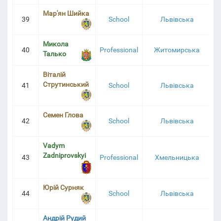
Мар'ян Шийка
39
School
Львівська
Микола
40
Professional
Житомирська
Талько
Віталій
Струтинський
41
School
Львівська
Семен Глова
42
School
Львівська
Vadym
Zadniprovskyi
43
Professional
Хмельницька
Юрій Сурняк
44
School
Львівська
Андрій Рудий