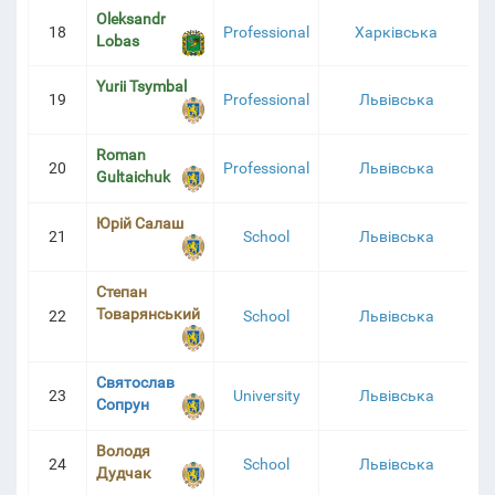
Oleksandr
18
Professional
Харківська
Lobas
Yurii Tsymbal
19
Professional
Львівська
Roman
20
Professional
Львівська
Gultaichuk
Юрій Салаш
21
School
Львівська
Степан
Товарянський
22
School
Львівська
Святослав
23
University
Львівська
Сопрун
Володя
24
School
Львівська
Дудчак