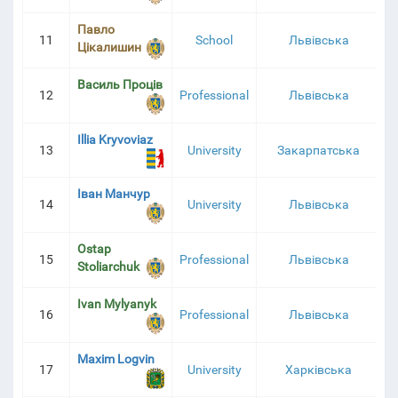
Павло
11
School
Львівська
1
Цікалишин
Василь Проців
12
Professional
Львівська
1
Illia Kryvoviaz
13
University
Закарпатська
1
Іван Манчур
14
University
Львівська
1
Ostap
15
Professional
Львівська
1
Stoliarchuk
Ivan Mylyanyk
16
Professional
Львівська
Maxim Logvin
17
University
Харківська