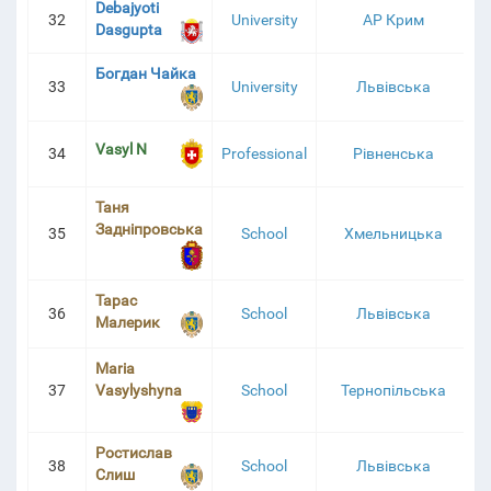
Debajyoti
32
University
АР Крим
Dasgupta
Богдан Чайка
33
University
Львівська
Vasyl N
34
Professional
Рівненська
Таня
Задніпровська
35
School
Хмельницька
Тарас
36
School
Львівська
Малерик
Maria
37
Vasylyshyna
School
Тернопільська
Ростислав
38
School
Львівська
Слиш