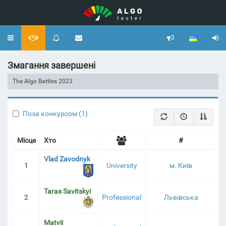
Toggle
navigation
Змагання завершені
The Algo Battles 2023
Поза конкурсом (1)
Місце
Хто
#
Vlad Zavodnyk
1
University
м. Київ
2
Taras Savitskyi
2
Professional
Львівська
2
Matvii