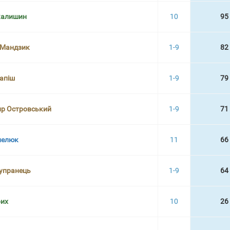
калишин
10
95
 Мандзик
1-9
82
апіш
1-9
79
р Островський
1-9
71
пелюк
11
66
Купранець
1-9
64
рих
10
26