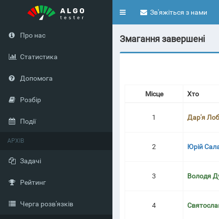
Toggle
Зв'яжіться з нами
navigation
Про нас
Змагання завершені
Статистика
Допомога
Місце
Хто
Розбір
1
Дар'я Ло
Події
АРХІВ
2
Юрій Сал
Задачі
3
Володя Д
Рейтинг
Черга розв'язків
4
Святосла