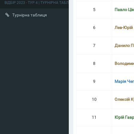
ВІДБІР 2023 - ТУР 4 | ТУРНІРНА ТАБЛИЦЯ
5
Павло Ці
Турнірна таблиця
6
Лев-Юрій
7
Данило П
8
Володими
9
Марія Че
10
Олексій 
11
Юрій Гав