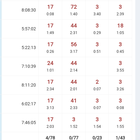
17
72
3
3
8:08:30
0:08
1:40
3:40
2:39
17
44
3
18
5:57:02
1:49
2:31
0:29
1:05
17
56
3
3
5:22:13
0:26
3:17
0:51
0:45
24
44
3
7:10:39
1:01
2:14
3:55
17
44
2
3
8:11:20
2:34
2:01
0:07
3:26
17
41
3
3
6:02:17
3:13
2:33
0:07
0:08
17
3
3
3
7:46:05
2:03
1:52
1:54
1:55
4/78
0/77
0/23
1/43