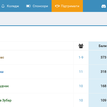
Коледж
Спонсори
Підтримати
Бали
бас
1-9
373
аш
11
318
удчак
10
168
в Зубар
10
109