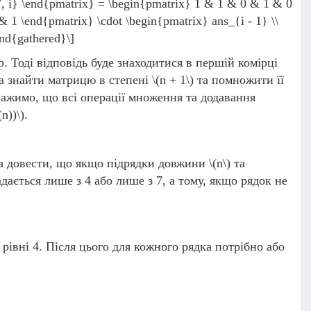
t_{7, i} \end{pmatrix} = \begin{pmatrix} 1 & 1 & 0 & 1 & 0
 1 \end{pmatrix} \cdot \begin{pmatrix} ans_{i - 1} \\
end{gathered}\]
. Тоді відповідь буде знаходитися в першій комірці
а знайти матрицю в степені
\(n + 1\)
та помножити її
важимо, що всі операції множення та додавання
n))\)
.
на довести, що якщо підрядки довжини
\(n\)
та
дається лише з 4 або лише з 7, а тому, якщо рядок не
рівні 4. Після цього для кожного рядка потрібно або