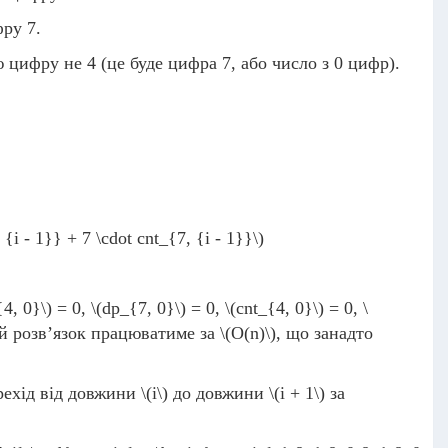
ру 7.
 цифру не 4 (це буде цифра 7, або число з 0 цифр).
{i - 1}} + 7 \cdot cnt_{7, {i - 1}}\)
{4, 0}\)
= 0,
\(dp_{7, 0}\)
= 0,
\(cnt_{4, 0}\)
= 0,
\
ий розв’язок працюватиме за
\(O(n)\)
, що занадто
рехід від довжини
\(i\)
до довжини
\(i + 1\)
за