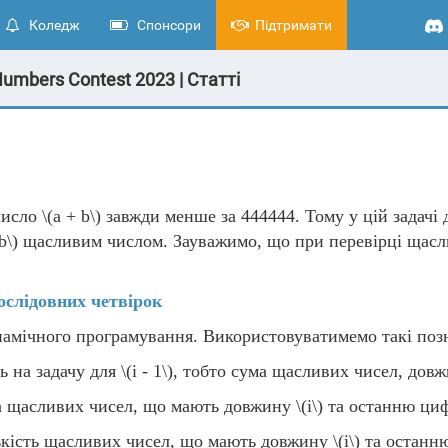
Коледж
Спонсори
Підтримати
umbers Contest 2023 | Статті
число
\(a + b\)
завжди менше за 444444. Тому у цій задачі
b\)
щасливим числом. Зауважимо, що при перевірці щасл
ослідовних четвірок
намічного програмування. Використовуватимемо такі поз
ь на задачу для
\(i - 1\)
, тобто сума щасливих чисел, дов
 щасливих чисел, що мають довжину
\(i\)
та останню циф
кість щасливих чисел, що мають довжину
\(i\)
та останню