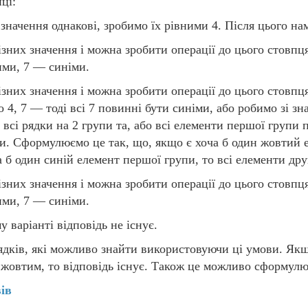
ці:
значення однакові, зробимо їх рівними 4. Після цього на
зних значення і можна зробити операції до цього стовпця т
ими, 7 — синіми.
зних значення і можна зробити операції до цього стовпця
4, 7 — тоді всі 7 повинні бути синіми, або робимо зі зн
всі рядки на 2 групи та, або всі елементи першої групи 
и. Сформулюємо це так, що, якщо є хоча б один жовтий е
а б один синій елемент першої групи, то всі елементи дру
зних значення і можна зробити операції до цього стовпця т
ими, 7 — синіми.
 варіанті відповідь не існує.
ядків, які можливо знайти використовуючи ці умови. Як
і жовтим, то відповідь існує. Також це можливо сформул
ів