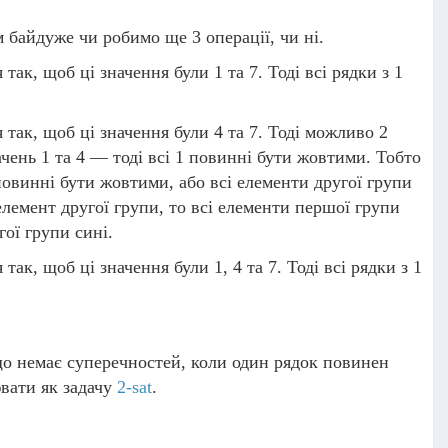
м байдуже чи робимо ще 3 операції, чи ні.
ак, щоб ці значення були 1 та 7. Тоді всі рядки з 1
 так, щоб ці значення були 4 та 7. Тоді можливо 2
ачень 1 та 4 — тоді всі 1 повинні бути жовтими. Тобто
повинні бути жовтими, або всі елементи другої групи
лемент другої групи, то всі елементи першої групи
гої групи сині.
ак, щоб ці значення були 1, 4 та 7. Тоді всі рядки з 1
що немає суперечностей, коли один рядок повинен
ювати як задачу
2-sat
.