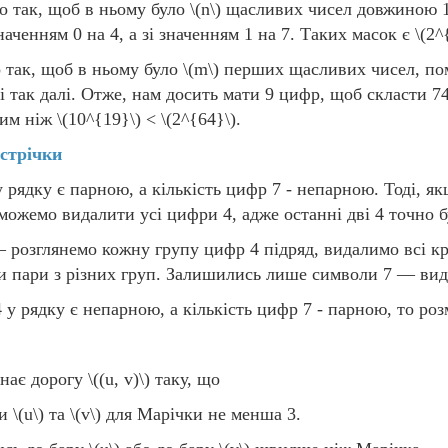
 так, щоб в ньому було
\(n\)
щасливих чисел довжиною 1
значенням 0 на 4, а зі значенням 1 на 7. Таких масок є
\(2^
 так, щоб в ньому було
\(m\)
перших щасливих чисел, п
і так далі. Отже, нам досить мати 9 цифр, щоб скласти 7
шим ніж
\(10^{19}\)
<
\(2^{64}\)
.
 стрічки
 рядку є парною, а кількість цифр 7 - непарною. Тоді, як
ожемо видалити усі цифри 4, адже останні дві 4 точно б
розглянемо кожну групу цифр 4 підряд, видалимо всі крі
и пари з різних груп. Залишились лише символи 7 — вида
 у рядку є непарною, а кількість цифр 7 - парною, то роз
знає дорогу
\((u, v)\)
таку, що
ми
\(u\)
та
\(v\)
для Марічки не менша 3.