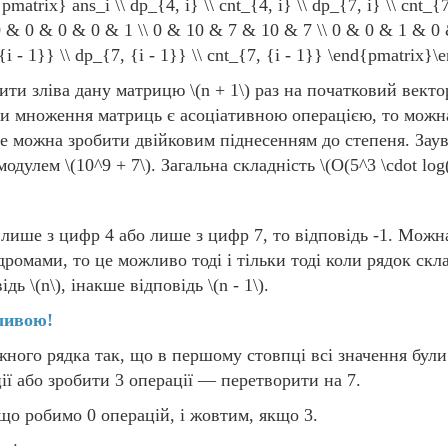
pmatrix} ans_i \\ dp_{4, i} \\ cnt_{4, i} \\ dp_{7, i} \\ cn
0 & 0 & 0 & 0 & 1 \\ 0 & 10 & 7 & 10 & 7 \\ 0 & 0 & 1 & 0 &
 {i - 1}} \\ dp_{7, {i - 1}} \\ cnt_{7, {i - 1}} \end{pmatrix}\
ити зліва дану матрицю
\(n + 1\)
раз на початковий вектор
ки множення матриць є асоціативною операцією, то можн
е можна зробити двійковим піднесенням до степеня. Зау
 модулем
\(10^9 + 7\)
. Загальна складність
\(O(5^3 \cdot log(
 лише з цифр 4 або лише з цифр 7, то відповідь -1. Мож
ромами, то це можливо тоді і тільки тоді коли рядок скла
відь
\(n\)
, інакше відповідь
\(n - 1\)
.
ливою!
жного рядка так, що в першому стовпці всі значення були 
ії або зробити 3 операції — перетворити на 7.
що робимо 0 операцій, і жовтим, якщо 3.