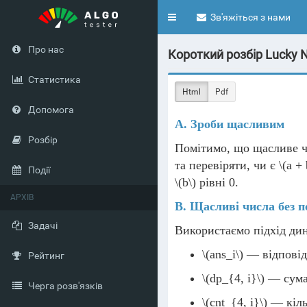
Toggle
Зв'яжіться з нами
navigation
Про нас
Короткий розбір Lucky N
Статистика
Html
Pdf
Допомога
A. Зроби щасливим
Розбір
Помітимо, що щасливе 
та перевіряти, чи є
\(a + 
Події
\(b\)
рівні 0.
АРХІВ
B. Щасливі числа без п
Задачі
Використаємо підхід ди
\(ans_i\)
— відповід
Рейтинг
\(dp_{4, i}\)
— сума
Черга розв'язків
\(cnt_{4, i}\)
— кіль