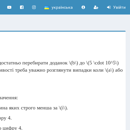
українська
Увійти
 достатньо перебирати доданок
\(b\)
до
\(5 \cdot 10^5\)
ивості треба уважно розглянути випадки коли
\(a\)
або
начення:
жина яких строго менша за
\(i\)
.
ру 4.
 цифру 4.