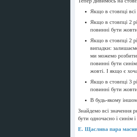
Тепер дивимось на стовп
Якщо в стовпці всі 
Якщо в стовпці 2 рі
повинні бути жовт
Якщо в стовпці 2 рі
випадки: залишаємо 
ми можемо розбити 
повинні бути синім
жовті. І якщо є хоч
Якщо в стовпці 3 рі
повинні бути жовт
В будь-якому іншому
Знайдемо всі значення р
бути одночасно і синім 
E. Щаслива пара масив