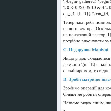
\[\begin{gathered} \begin{
\\ 0 & 0 & 0 & 10 & 4 \\ 
dp_{4, {i - 1}} \\ cnt_{4,
Тепер нам треба помнож
нашого вектора. Оскіль
на початковий вектор. Ц
потрібно виконувати за
С. Подарунок Марічці
Якщо рядок складається
довжини
\(n - 1\)
є палінд
є паліндромом, то відпо
D. Зроби матрицю щас
Зробимо операції для ко
більше не робити операц
Назвемо рядок синім, як