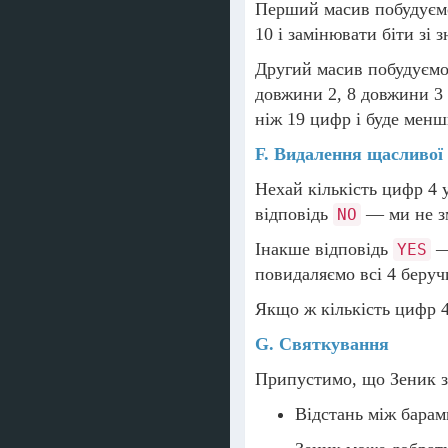
Перший масив побудуємо
10 і замінювати біти зі 
Другий масив побудуємо
довжини 2, 8 довжини 3 
ніж 19 цифр і буде мен
F. Видалення щасливої
Нехай кількість цифр 4 у
відповідь
— ми не зм
NO
Інакше відповідь
— 
YES
повидаляємо всі 4 беруч
Якщо ж кількість цифр 4
G. Святкування
Припустимо, що Зеник 
Відстань між бара