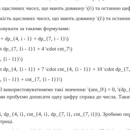
 щасливих чисел, що мають довжину
\(i\)
та останню циф
кість щасливих чисел, що мають довжину
\(i\)
та останню
ховувати за такими формулами:
 + dp_{4, i - 1} + dp_{7, i - 1}\)
t dp_{7, {i - 1}} + 4 \cdot cnt_7\)
, {i - 1}}\)
t dp_{4, {i - 1}} + 7 \cdot cnt_{4, {i - 1}} + 10 \cdot dp_{7, 
, {i - 1}} + cnt_{7, {i - 1}}\)
0 використовуватимемо такі значення:
\(ans_0\)
= 0,
\(dp_
 ми пробуємо дописати одну цифру справа до числа. Так
i, dp_{4, i}, cnt_{4, i}, dp_{7, i}, cnt_{7, i})\)
. Зробимо пе
триці.