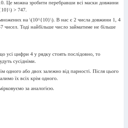
0. Це можна зробити перебравши всі маски довжини
{10}\)
> 747.
омножених на
\(10^{10}\)
. В нас є 2 числа довжини 1, 4
47 чисел. Тоді найбільше число займатиме не більше
що усі цифри 4 у рядку стоять послідовно, то
удуть сусідніми.
м одного або двох залежно від парності. Після цього
лимо їх всіх крім одного.
мірковуємо за аналогією.