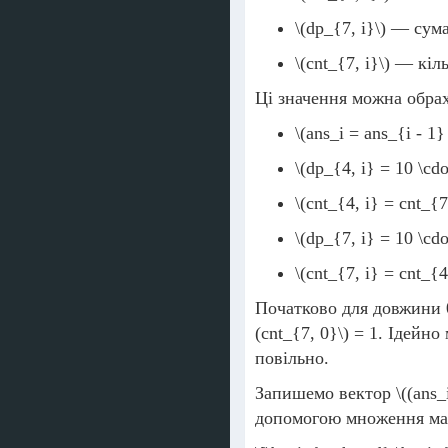
\(dp_{7, i}\)
— сума
\(cnt_{7, i}\)
— кіль
Ці значення можна обра
\(ans_i = ans_{i - 1}
\(dp_{4, i} = 10 \cdo
\(cnt_{4, i} = cnt_{7
\(dp_{7, i} = 10 \cdo
\(cnt_{7, i} = cnt_{4
Початково для довжини 
(cnt_{7, 0}\)
= 1. Ідейно
повільно.
Запишемо вектор
\((ans_
допомогою множення ма