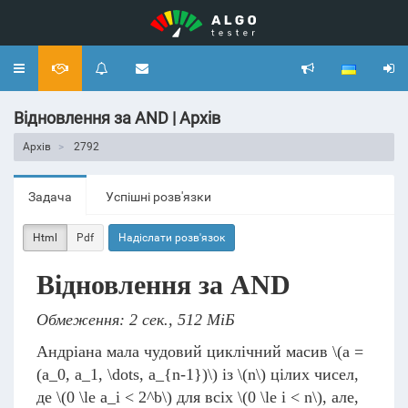
Toggle
navigation
Відновлення за AND | Архів
Архів
2792
Задача
Успішні розв'язки
Html
Pdf
Надіслати розв'язок
Відновлення за AND
Обмеження: 2 сек., 512 МіБ
Андріана мала чудовий циклічний масив
\(a =
(a_0, a_1, \dots, a_{n-1})\)
із
\(n\)
цілих чисел,
де
\(0 \le a_i < 2^b\)
для всіх
\(0 \le i < n\)
, але,