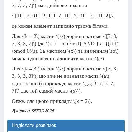
7, 7, 3, 7]\)
має двійкове подання
\[[111_2, 011_2, 111_2, 111_2, 011_2, 111_2],\]
де кожен елемент записано трьома бітами.
Для
\(k = 2\)
масив
\(x\)
дорівнюватиме
\([3, 3,
7, 3, 3, 7]\)
(де
\(x_i = a_i \text{ AND } a_{(i+1)
\bmod 6}\)
). За масивом
\(x\)
та значенням
\(b\)
можна однозначно відновити масив
\(a\)
.
Для
\(k = 3\)
масив
\(x\)
дорівнюватиме
\([3, 3,
3, 3, 3, 3]\)
, що вже не визначає масив
\(a\)
однозначно (наприклад, масив
\([3, 3, 7, 3, 7,
7]\)
дає той самий масив
\(x\)
).
Отже, для цього прикладу
\(k = 2\)
.
Джерело:
SEERC 2025
Надіслати розв'язок