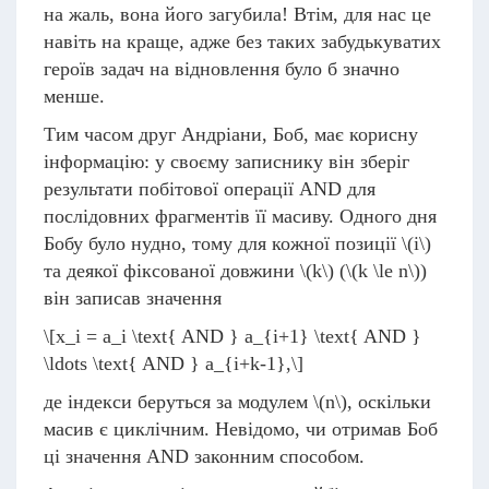
на жаль, вона його загубила! Втім, для нас це
навіть на краще, адже без таких забудькуватих
героїв задач на відновлення було б значно
менше.
Тим часом друг Андріани, Боб, має корисну
інформацію: у своєму записнику він зберіг
результати побітової операції AND для
послідовних фрагментів її масиву. Одного дня
Бобу було нудно, тому для кожної позиції
\(i\)
та деякої фіксованої довжини
\(k\)
(
\(k \le n\)
)
він записав значення
\[x_i = a_i \text{ AND } a_{i+1} \text{ AND }
\ldots \text{ AND } a_{i+k-1},\]
де індекси беруться за модулем
\(n\)
, оскільки
масив є циклічним. Невідомо, чи отримав Боб
ці значення AND законним способом.