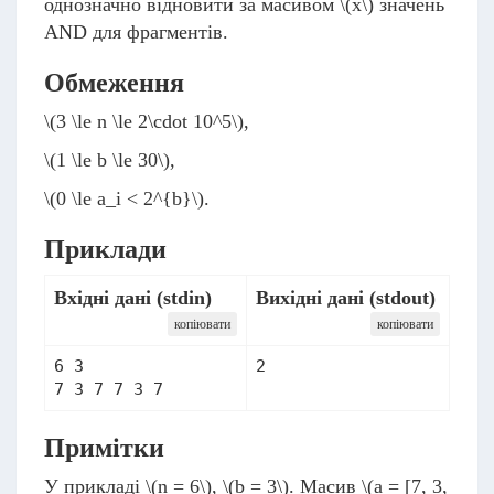
однозначно відновити за масивом
\(x\)
значень
AND для фрагментів.
Обмеження
\(3 \le n \le 2\cdot 10^5\)
,
\(1 \le b \le 30\)
,
\(0 \le a_i < 2^{b}\)
.
Приклади
Вхідні дані (stdin)
Вихідні дані (stdout)
копіювати
копіювати
6 3

2
7 3 7 7 3 7
Примітки
У прикладі
\(n = 6\)
,
\(b = 3\)
. Масив
\(a = [7, 3,