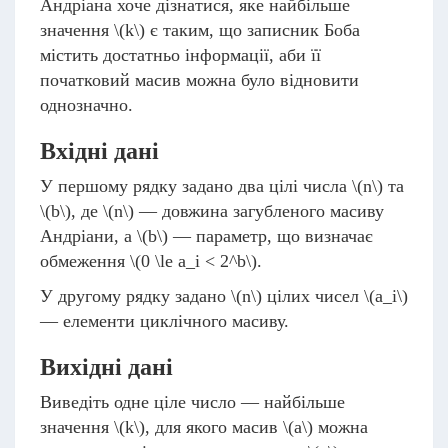
Андріана хоче дізнатися, яке найбільше
значення
\(k\)
є таким, що записник Боба
містить достатньо інформації, аби її
початковий масив можна було відновити
однозначно.
Вхідні дані
У першому рядку задано два цілі числа
\(n\)
та
\(b\)
, де
\(n\)
— довжина загубленого масиву
Андріани, а
\(b\)
— параметр, що визначає
обмеження
\(0 \le a_i < 2^b\)
.
У другому рядку задано
\(n\)
цілих чисел
\(a_i\)
— елементи циклічного масиву.
Вихідні дані
Виведіть одне ціле число — найбільше
значення
\(k\)
, для якого масив
\(a\)
можна