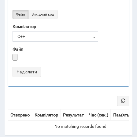
Файл
Вихідний код
Компілятор
C++
Файл
Створено
Компілятор
Результат
Час (сек.)
Пам'ять (Мі
No matching records found