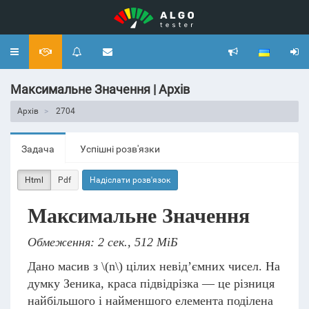
Toggle
navigation
Максимальне Значення | Архів
Архів
2704
Задача
Успішні розв'язки
Html
Pdf
Надіслати розв'язок
Максимальне Значення
Обмеження: 2 сек., 512 МіБ
Дано масив з
\(n\)
цілих невід’ємних чисел. На
думку Зеника, краса підвідрізка — це різниця
найбільшого і найменшого елемента поділена