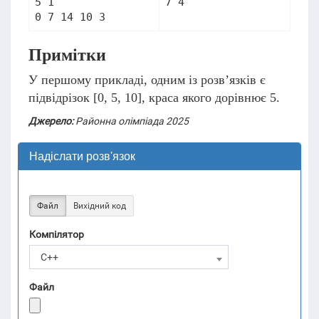
5 1

7 4
0 7 14 10 3
Примітки
У першому прикладі, одним із розв’язків є
підвідрізок [0, 5, 10], краса якого дорівнює 5.
Джерело:
Районна олімпіада 2025
Надіслати розв'язок
Файл
Вихідний код
Компілятор
C++
Файл