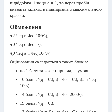
підвідрізка, і якщо q = 1, то через пробіл
виведіть кількість підвідрізків з максимальною
красою.
Обмеження
\(2 \leq n \leq 10^6\)
,
\(0 \leq q \leq 1\)
,
\(0 \leq a_i \leq 10^9\)
.
Оцінювання складається з таких блоків:
по 1 балу за кожен приклад з умови,
10 балів:
\(q = 0\)
,
\(n \leq 10\)
,
\(a_i \leq
100\)
,
14 балів:
\(q = 0\)
,
\(n \leq 2000\)
,
19 балів:
\(q = 0\)
,