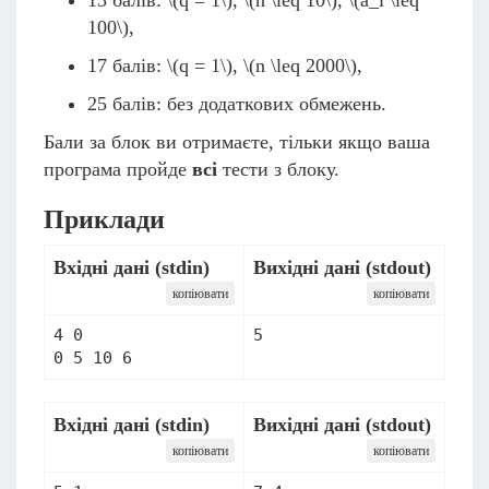
13 балів:
\(q = 1\)
,
\(n \leq 10\)
,
\(a_i \leq
100\)
,
17 балів:
\(q = 1\)
,
\(n \leq 2000\)
,
25 балів: без додаткових обмежень.
Бали за блок ви отримаєте, тільки якщо ваша
програма пройде
всі
тести з блоку.
Приклади
Вхідні дані (stdin)
Вихідні дані (stdout)
копіювати
копіювати
4 0

5
0 5 10 6
Вхідні дані (stdin)
Вихідні дані (stdout)
копіювати
копіювати