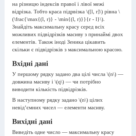
на різницю індексів правої і лівої межі
відрізка. Тобто краса підрвізка
\([l, r]\)
рівна
\
(\frac{\max{(l, r)} - \min{(l, r)}}{r - l}\)
.
Знайдіть максимальну красу серед всіх
можливих підвідрізків масиву з принаймі двох
елементів. Також іноді Зеника цікавить
скільки є підвідрізків з максимальною красою.
Вхідні дані
У першому рядку задано два цілі числа
\(n\)
—
довжина масиву і
\(q\)
— чи потрібно
виводити кількість підвідрізків.
В наступному рядку задано
\(n\)
цілих
невід’ємних чисел — елементи масиву.
Вихідні дані
Виведіть одне число — максимальну красу