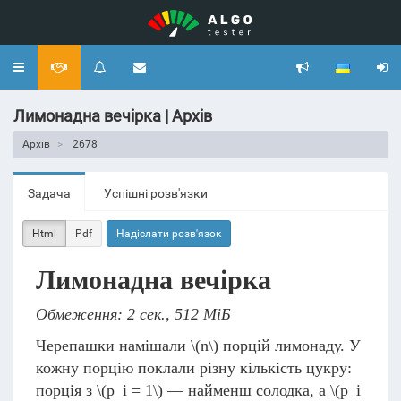
Toggle
navigation
Лимонадна вечірка | Архів
Архів
2678
Задача
Успішні розв'язки
Html
Pdf
Надіслати розв'язок
Лимонадна вечірка
Обмеження: 2 сек., 512 МіБ
Черепашки намішали
\(n\)
порцій лимонаду. У
кожну порцію поклали різну кількість цукру:
порція з
\(p_i = 1\)
— найменш солодка, а
\(p_i