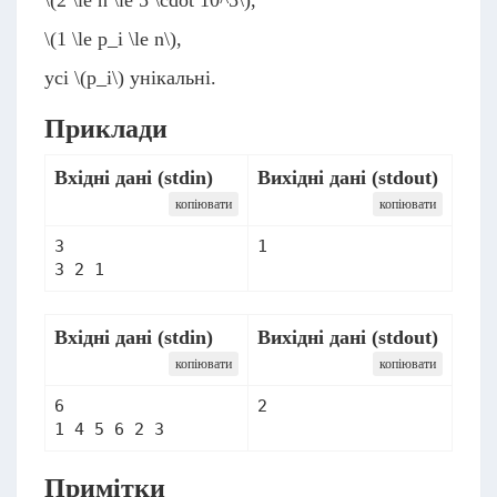
\(2 \le n \le 5 \cdot 10^5\)
,
\(1 \le p_i \le n\)
,
усі
\(p_i\)
унікальні.
Приклади
Вхідні дані (stdin)
Вихідні дані (stdout)
копіювати
копіювати
3

1
3 2 1
Вхідні дані (stdin)
Вихідні дані (stdout)
копіювати
копіювати
6

2
1 4 5 6 2 3
Примітки