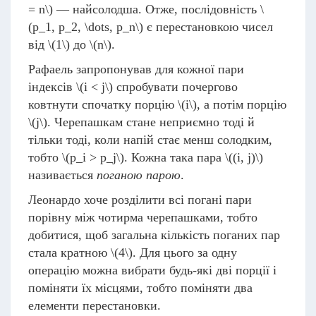
= n\)
— найсолодша. Отже, послідовність
\
(p_1, p_2, \dots, p_n\)
є перестановкою чисел
від
\(1\)
до
\(n\)
.
Рафаель запропонував для кожної пари
індексів
\(i < j\)
спробувати почергово
ковтнути спочатку порцію
\(i\)
, а потім порцію
\(j\)
. Черепашкам стане неприємно тоді й
тільки тоді, коли напій стає менш солодким,
тобто
\(p_i > p_j\)
. Кожна така пара
\((i, j)\)
називається
поганою парою
.
Леонардо хоче розділити всі погані пари
порівну між чотирма черепашками, тобто
добитися, щоб загальна кількість поганих пар
стала кратною
\(4\)
. Для цього за одну
операцію можна вибрати будь-які дві порції і
поміняти їх місцями, тобто поміняти два
елементи перестановки.