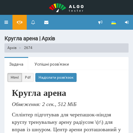
Toggle
navigation
Кругла арена | Архів
Архів
2674
Задача
Успішні розв'язки
Html
Pdf
Надіслати розв'язок
Кругла арена
Обмеження: 2 сек., 512 МіБ
Сплінтер підготував для черепашок-ніндзя
круглу тренувальну арену радіусом
\(r\)
для
вправ із шнуром. Центр арени розташований у