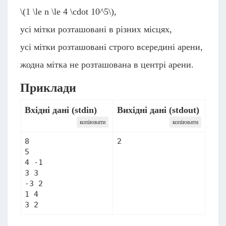
\(1 \le n \le 4 \cdot 10^5\)
,
усі мітки розташовані в різних місцях,
усі мітки розташовані строго всередині арени,
жодна мітка не розташована в центрі арени.
Приклади
Вхідні дані (stdin)
Вихідні дані (stdout)
копіювати
копіювати
8

2
5

4 -1

3 3

-3 2

1 4

3 2