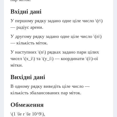
Вхідні дані
У першому рядку задано одне ціле число
\(r\)
— радіус арени.
У другому рядку задано одне ціле число
\(n\)
— кількість міток.
У наступних
\(n\)
рядках задано пари цілих
чисел
\(x_i\)
та
\(y_i\)
— координати
\(i\)
-ої
мітки.
Вихідні дані
В одному рядку виведіть ціле число —
кількість збалансованих пар міток.
Обмеження
\(1 \le r \le 10^9\)
,