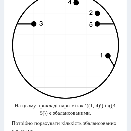
На цьому прикладі пари міток
\((1, 4)\)
і
\((3,
5)\)
є збалансованими.
Потрібно порахувати кількість збалансованих
пар міток.