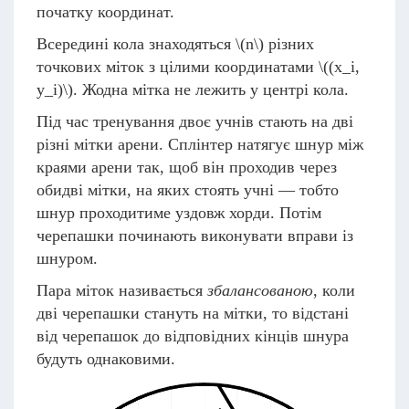
початку координат.
Всередині кола знаходяться
\(n\)
різних
точкових міток з цілими координатами
\((x_i,
y_i)\)
. Жодна мітка не лежить у центрі кола.
Під час тренування двоє учнів стають на дві
різні мітки арени. Сплінтер натягує шнур між
краями арени так, щоб він проходив через
обидві мітки, на яких стоять учні — тобто
шнур проходитиме уздовж хорди. Потім
черепашки починають виконувати вправи із
шнуром.
Пара міток називається
збалансованою
, коли
дві черепашки стануть на мітки, то відстані
від черепашок до відповідних кінців шнура
будуть однаковими.