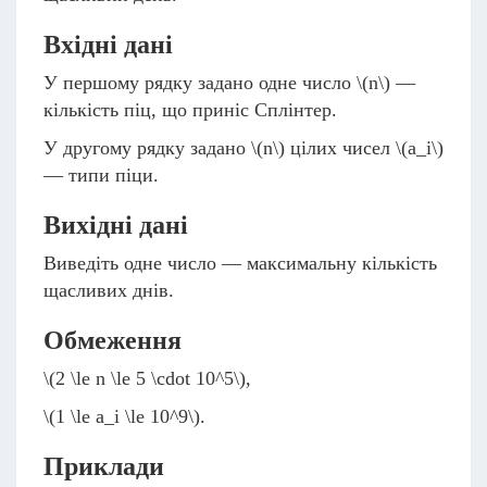
Вхідні дані
У першому рядку задано одне число
\(n\)
—
кількість піц, що приніс Сплінтер.
У другому рядку задано
\(n\)
цілих чисел
\(a_i\)
— типи піци.
Вихідні дані
Виведіть одне число — максимальну кількість
щасливих днів.
Обмеження
\(2 \le n \le 5 \cdot 10^5\)
,
\(1 \le a_i \le 10^9\)
.
Приклади