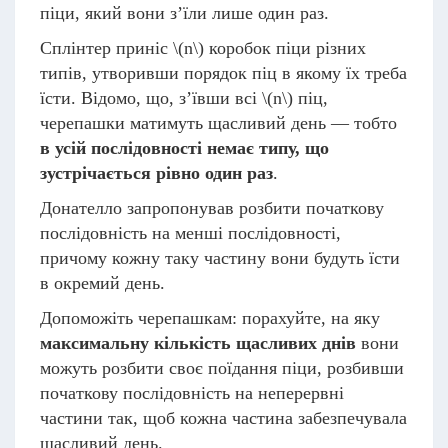
піци, який вони з’їли лише один раз.
Сплінтер приніс
\(n\)
коробок піци різних
типів, утворивши порядок піц в якому їх треба
їсти. Відомо, що, з’ївши всі
\(n\)
піц,
черепашки матимуть щасливий день — тобто
в усій послідовності немає типу, що
зустрічається рівно один раз
.
Донателло запропонував розбити початкову
послідовність на менші послідовності,
причому кожну таку частину вони будуть їсти
в окремий день.
Допоможіть черепашкам: порахуйте, на яку
максимальну кількість щасливих днів
вони
можуть розбити своє поїдання піци, розбивши
початкову послідовність на неперервні
частини так, щоб кожна частина забезпечувала
щасливий день.