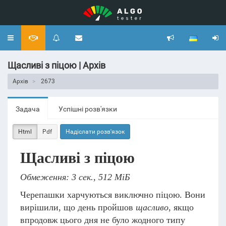
Toggle
navigation
Щасливі з піцою | Архів
Архів
2673
Задача
Успішні розв'язки
Html
Pdf
Надіслати розв'язок
Щасливі з піцою
Обмеження: 3 сек., 512 МіБ
Черепашки харчуються виключно піцою. Вони
вирішили, що день пройшов
щасливо
, якщо
впродовж цього дня не було жодного типу