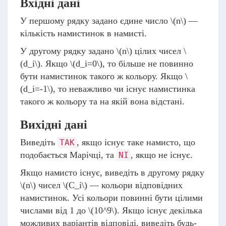
Вхідні дані
У першому рядку задано єдине число
\(n\)
—
кількість намистинок в намисті.
У другому рядку задано
\(n\)
цілих чисел
\
(d_i\)
. Якщо
\(d_i=0\)
, то більше не повинно
бути намистинок такого ж кольору. Якщо
\
(d_i=-1\)
, то неважливо чи існує намистинка
такого ж кольору та на якій вона відстані.
Вихідні дані
Виведіть
, якщо існує таке намисто, що
TAK
подобається Марічці, та
, якщо не існує.
NI
Якщо намисто існує, виведіть в другому рядку
\(n\)
чисел
\(C_i\)
— кольори відповідних
намистинок. Усі кольори повинні бути цілими
числами від 1 до
\(10^9\)
. Якщо існує декілька
можливих варіантів відповіді, виведіть будь-