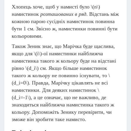
Хлопець хоче, щоб у намисті було
\(n\)
намистинок
розташованих в ряд
. Відстань між
кожною парою сусідніх намистинок повинна
бути 1 см. Звісно ж, намистинки повинні бути
кольоровими.
Також Зеник знає, що Марічка буде щаслива,
якщо для
\(i\)
-ої намистинки найближча
намистинка такого ж кольору буде на відстані
рівно
\(d_i\)
см. Якщо більше намистинок
такого ж кольору не повинно існувати, то
\
(d_i=0\)
. Правда, Марічку цікавлять не всі
намистинки. Для деяких намистинок
\
(d_i=-1\)
, а це означає, що не важливо, де
знаходиться найближча намистинка такого ж
кольору. Допоможіть Зенику перевірити, чи
зможе він зробити таке намисто.