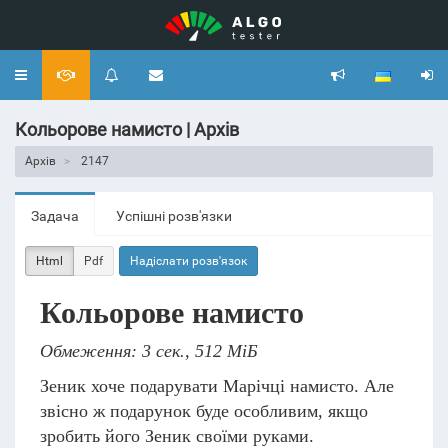
Toggle
navigation
Кольорове намисто | Архів
Архів
2147
Задача
Успішні розв'язки
Html
Pdf
Надіслати розв'язок
Кольорове намисто
Обмеження: 3 сек., 512 МіБ
Зеник хоче подарувати Марічці намисто. Але
звісно ж подарунок буде особливим, якщо
зробить його Зеник своїми руками.