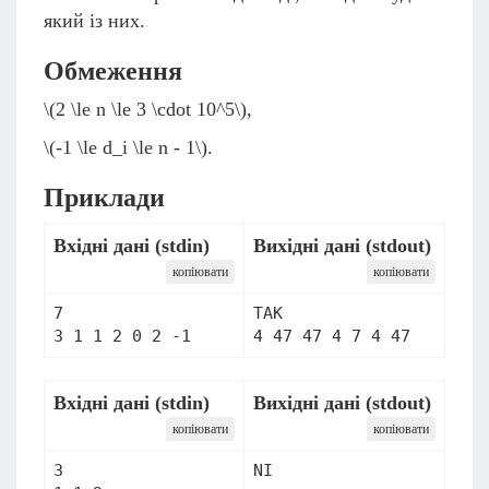
який із них.
Обмеження
\(2 \le n \le 3 \cdot 10^5\)
,
\(-1 \le d_i \le n - 1\)
.
Приклади
Вхідні дані (stdin)
Вихідні дані (stdout)
копіювати
копіювати
7

TAK

Вхідні дані (stdin)
Вихідні дані (stdout)
копіювати
копіювати
3
