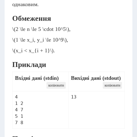
однаковим.
Обмеження
\(2 \le n \le 5 \cdot 10^5\)
,
\(1 \le x_i, y_i \le 10^9\)
,
\(x_i < x_{i + 1}\)
.
Приклади
Вхідні дані (stdin)
Вихідні дані (stdout)
копіювати
копіювати
4

1 2

4 7

5 1
