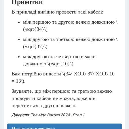
Примітки
В прикладі вигідно провести такі кабелі:
між першою та другою вежею довжиною
\
(\sqrt{34}\)
між другою та третьою вежею довжиною
\
(\sqrt{37}\)
між другою та четвертою вежею
довжиною
\(\sqrt{10}\)
Вам потрібно вивести
\(34\ XOR\ 37\ XOR\ 10
= 13\)
.
Зауважте, що між першою та третьою вежею
проводити кабель не можна, адже він
перетнеться з другою вежею.
Джерело:
The Algo Battles 2024 - Етап 1