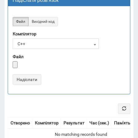
Надіслати розв'язок
Файл
Вихідний код
Компілятор
C++
Файл
Створено
Компілятор
Результат
Час (сек.)
Пам'ять (Мі
No matching records found