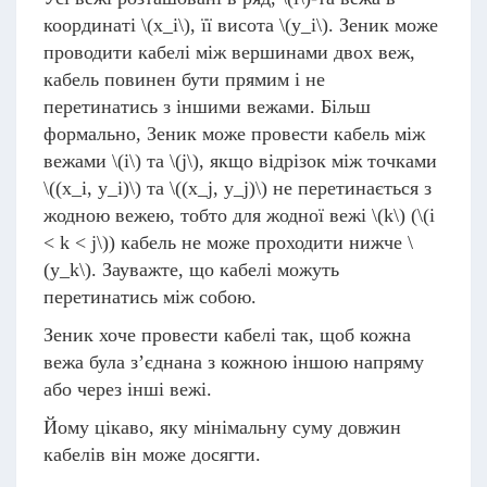
координаті
\(x_i\)
, її висота
\(y_i\)
. Зеник може
проводити кабелі між вершинами двох веж,
кабель повинен бути прямим і не
перетинатись з іншими вежами. Більш
формально, Зеник може провести кабель між
вежами
\(i\)
та
\(j\)
, якщо відрізок між точками
\((x_i, y_i)\)
та
\((x_j, y_j)\)
не перетинається з
жодною вежею, тобто для жодної вежі
\(k\)
(
\(i
< k < j\)
) кабель не може проходити нижче
\
(y_k\)
. Зауважте, що кабелі можуть
перетинатись між собою.
Зеник хоче провести кабелі так, щоб кожна
вежа була з’єднана з кожною іншою напряму
або через інші вежі.
Йому цікаво, яку мінімальну суму довжин
кабелів він може досягти.