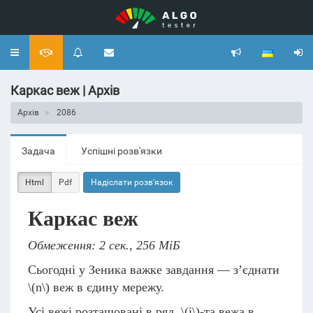
Toggle
navigation
Каркас веж | Архів
Архів
2086
Задача
Успішні розв'язки
Html
Pdf
Надіслати розв'язок
Каркас веж
Обмеження: 2 сек., 256 МіБ
Сьогодні у Зеника важке завдання — з’єднати
\(n\)
веж в єдину мережу.
Усі вежі розташовані в ряд,
\(i\)
-та вежа в