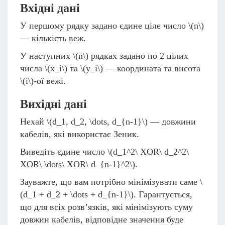
Вхідні дані
У першому рядку задано єдине ціле число
\(n\)
— кількість веж.
У наступних
\(n\)
рядках задано по 2 цілих
числа
\(x_i\)
та
\(y_i\)
— координата та висота
\(i\)
-ої вежі.
Вихідні дані
Нехай
\(d_1, d_2, \dots, d_{n-1}\)
— довжини
кабелів, які використає Зеник.
Виведіть єдине число
\(d_1^2\ XOR\ d_2^2\
XOR\ \dots\ XOR\ d_{n-1}^2\)
.
Зауважте, що вам потрібно мінімізувати саме
\
(d_1 + d_2 + \dots + d_{n-1}\)
. Гарантується,
що для всіх розв’язків, які мінімізують суму
довжин кабелів, відповідне значення буде