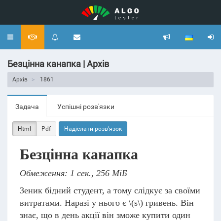
Toggle
navigation
Безцінна канапка | Архів
Архів
1861
Задача
Успішні розв'язки
Html
Pdf
Надіслати розв'язок
Безцінна канапка
Обмеження: 1 сек., 256 МіБ
Зеник бідний студент, а тому слідкує за своїми
витратами. Наразі у нього є
\(s\)
гривень. Він
знає, що в день акції він зможе купити один