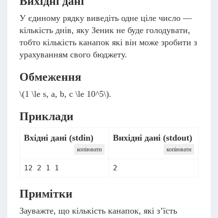
Вихідні дані
У єдиному рядку виведіть одне ціле число —
кількість днів, яку Зеник не буде голодувати,
тобто кількість канапок які він може зробити з
урахуванням свого бюджету.
Обмеження
\(1 \le s, a, b, c \le 10^5\)
.
Приклади
Вхідні дані (stdin)
Вихідні дані (stdout)
копіювати
копіювати
12 2 1 1
2
Примітки
Зауважте, що кількість канапок, які з’їсть