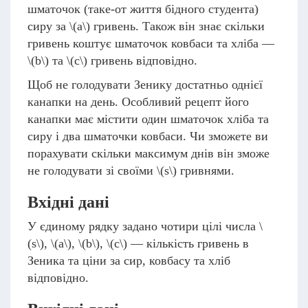
шматочок (таке-от життя бідного студента)
сиру за
\(a\)
гривень. Також він знає скільки
гривень коштує шматочок ковбаси та хліба —
\(b\)
та
\(c\)
гривень відповідно.
Щоб не голодувати Зенику достатньо однієї
канапки на день. Особливий рецепт його
канапки має містити один шматочок хліба та
сиру і два шматочки ковбаси. Чи зможете ви
порахувати скільки максимум днів він зможе
не голодувати зі своїми
\(s\)
гривнями.
Вхідні дані
У єдиному рядку задано чотири цілі числа
\
(s\)
,
\(a\)
,
\(b\)
,
\(c\)
— кількість гривень в
Зеника та ціни за сир, ковбасу та хліб
відповідно.