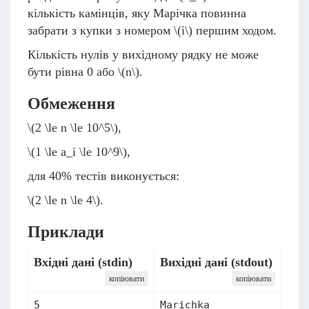
кількість камінців, яку Марічка повинна
забрати з купки з номером
\(i\)
першим ходом.
Кількість нулів у вихідному рядку не може
бути рівна 0 або
\(n\)
.
Обмеження
\(2 \le n \le 10^5\)
,
\(1 \le a_i \le 10^9\)
,
для 40% тестів виконується:
\(2 \le n \le 4\)
.
Приклади
Вхідні дані (stdin)
Вихідні дані (stdout)
копіювати
копіювати
5

Marichka
