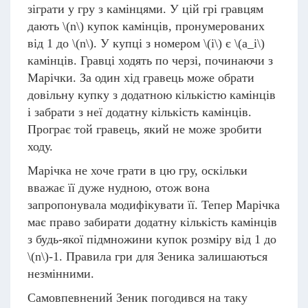
зіграти у гру з камінцями. У цій грі гравцям
дають
\(n\)
купок камінців, пронумерованих
від 1 до
\(n\)
. У купці з номером
\(i\)
є
\(a_i\)
камінців. Гравці ходять по черзі, починаючи з
Марічки. За один хід гравець може обрати
довільну купку з додатною кількістю камінців
і забрати з неї додатну кількість камінців.
Програє той гравець, який не може зробити
ходу.
Марічка не хоче грати в цю гру, оскільки
вважає її дуже нудною, отож вона
запропонувала модифікувати її. Тепер Марічка
має право забирати додатну кількість камінців
з будь-якої підмножини купок розміру від 1 до
\(n\)
-1. Правила гри для Зеника залишаються
незмінними.
Самовпевнений Зеник погодився на таку