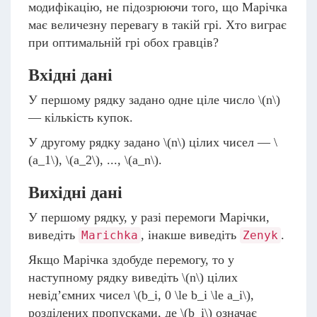
модифікацію, не підозрюючи того, що Марічка
має величезну перевагу в такій грі. Хто виграє
при оптимальній грі обох гравців?
Вхідні дані
У першому рядку задано одне ціле число
\(n\)
— кількість купок.
У другому рядку задано
\(n\)
цілих чисел —
\
(a_1\)
,
\(a_2\)
, ...,
\(a_n\)
.
Вихідні дані
У першому рядку, у разі перемоги Марічки,
виведіть
, інакше виведіть
.
Marichka
Zenyk
Якщо Марічка здобуде перемогу, то у
наступному рядку виведіть
\(n\)
цілих
невід’ємних чисел
\(b_i, 0 \le b_i \le a_i\)
,
розділених пропусками, де
\(b_i\)
означає