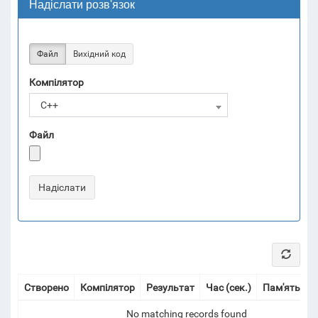
Надіслати розв'язок
Файл
Вихідний код
Компілятор
C++
Файл
Створено
Компілятор
Результат
Час (сек.)
Пам'ять (Мі
No matching records found