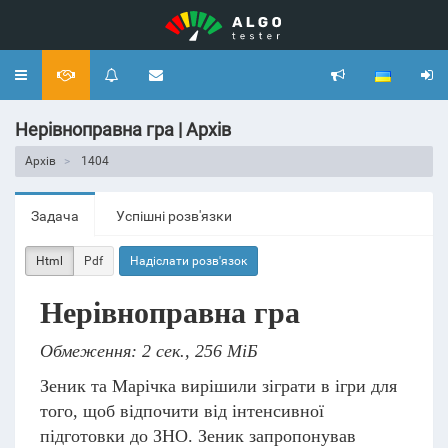
Toggle
navigation
Нерівноправна гра | Архів
Архів
1404
Задача
Успішні розв'язки
Html
Pdf
Надіслати розв'язок
Нерівноправна гра
Обмеження: 2 сек., 256 МіБ
Зеник та Марічка вирішили зіграти в ігри для
того, щоб відпочити від інтенсивної
підготовки до ЗНО. Зеник запропонував