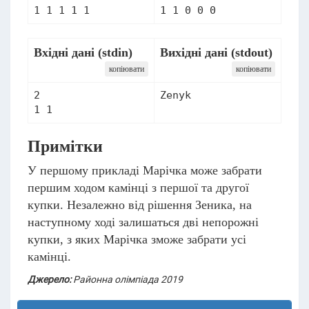
1 1 1 1 1
Вхідні дані (stdin)
Вихідні дані (stdout)
копіювати
копіювати
2

1 1
Примітки
У першому прикладі Марічка може забрати
першим ходом камінці з першої та другої
купки. Незалежно від рішення Зеника, на
наступному ході залишаться дві непорожні
купки, з яких Марічка зможе забрати усі
камінці.
Джерело:
Районна олімпіада 2019