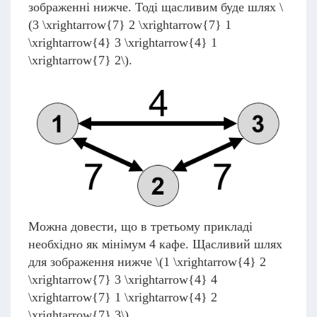
зображенні нижче. Тоді щасливим буде шлях
\
(3 \xrightarrow{7} 2 \xrightarrow{7} 1
\xrightarrow{4} 3 \xrightarrow{4} 1
\xrightarrow{7} 2\)
.
Можна довести, що в третьому прикладі
необхідно як мінімум 4 кафе. Щасливий шлях
для зображення нижче
\(1 \xrightarrow{4} 2
\xrightarrow{7} 3 \xrightarrow{4} 4
\xrightarrow{7} 1 \xrightarrow{4} 2
\xrightarrow{7} 3\)
.