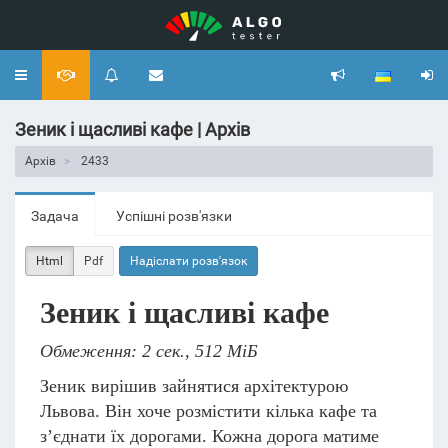
Toggle
navigation
Зеник і щасливі кафе | Архів
Архів
2433
Задача
Успішні розв'язки
Html
Pdf
Надіслати розв'язок
Зеник і щасливі кафе
Обмеження: 2 сек., 512 МіБ
Зеник вирішив зайнятися архітектурою
Львова. Він хоче розмістити кілька кафе та
з’єднати їх дорогами. Кожна дорога матиме