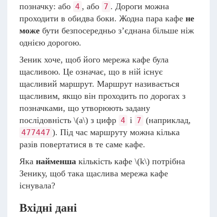
позначку: або
, або
. Дороги можна
4
7
проходити в обидва боки. Жодна пара кафе
не
може
бути безпосередньо з’єднана більше ніж
однією дорогою.
Зеник хоче, щоб його мережа кафе була
щасливою. Це означає, що в ній існує
щасливий маршрут. Маршрут називається
щасливим, якщо він проходить по дорогах з
позначками, що утворюють задану
послідовність
\(a\)
з цифр
і
(наприклад,
4
7
). Під час маршруту можна кілька
477447
разів повертатися в те саме кафе.
Яка
найменша
кількість кафе
\(k\)
потрібна
Зенику, щоб така щаслива мережа кафе
існувала?
Вхідні дані