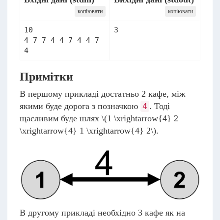
копіювати
копіювати
10

3
4 7 7 4 4 7 4 4 7 
Примітки
В першому прикладі достатньо 2 кафе, між
якими буде дорога з позначкою
. Тоді
4
щасливим буде шлях
\(1 \xrightarrow{4} 2
\xrightarrow{4} 1 \xrightarrow{4} 2\)
.
В другому прикладі необхідно 3 кафе як на