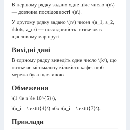
В першому рядку задано одне ціле число
\(n\)
— довжина послідовності
\(a\)
.
У другому рядку задано
\(n\)
чисел
\(a_1, a_2,
\ldots, a_n\)
— послідовність позначок в
щасливому маршруті.
Вихідні дані
В єдиному рядку виведіть одне число
\(k\)
, що
позначає мінімальну кількість кафе, щоб
мережа була щасливою.
Обмеження
\(1 \le n \le 10^{5}\)
,
\(a_i = \texttt{4}\)
або
\(a_i = \texttt{7}\)
.
Приклади