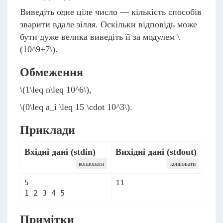
Виведіть одне ціле число — кількість способів
зварити вдале зілля. Оскільки відповідь може
бути дуже велика виведіть її за модулем
\
(10^9+7\)
.
Обмеження
\(1\leq n\leq 10^6\)
,
\(0\leq a_i \leq 15 \cdot 10^3\)
.
Приклади
Вхідні дані (stdin)
Вихідні дані (stdout)
копіювати
копіювати
5

11
1 2 3 4 5
Примітки