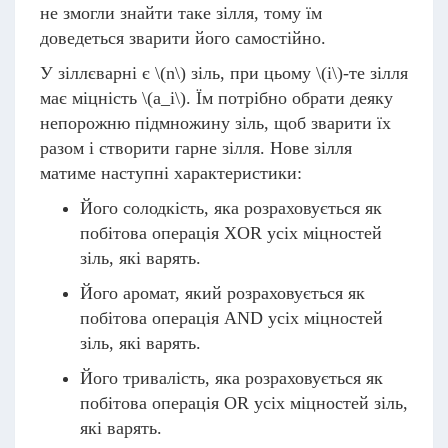
не змогли знайти таке зілля, тому їм
доведеться зварити його самостійно.
У зіллєварні є
\(n\)
зіль, при цьому
\(i\)
-те зілля
має міцність
\(a_i\)
. Їм потрібно обрати деяку
непорожню підмножину зіль, щоб зварити їх
разом і створити гарне зілля. Нове зілля
матиме наступні характеристики:
Його солодкість, яка розраховується як
побітова операція XOR усіх міцностей
зіль, які варять.
Його аромат, який розраховується як
побітова операція AND усіх міцностей
зіль, які варять.
Його тривалість, яка розраховується як
побітова операція OR усіх міцностей зіль,
які варять.