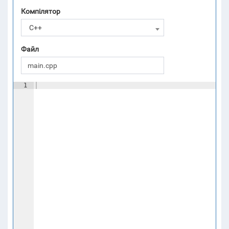
Компілятор
C++
Файл
1