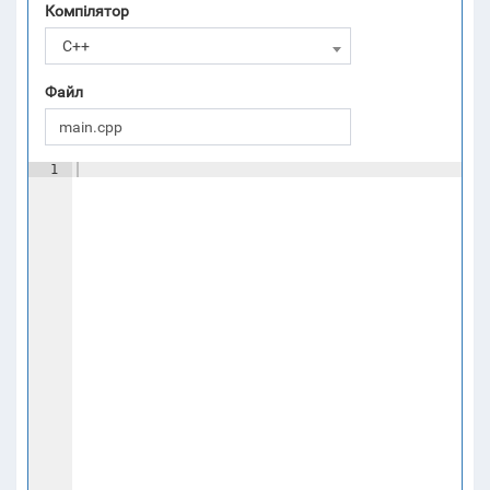
Компілятор
C++
Файл
1