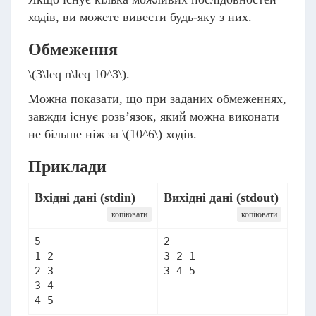
ходів, ви можете вивести будь-яку з них.
Обмеження
\(3\leq n\leq 10^3\)
.
Можна показати, що при заданих обмеженнях,
завжди існує розв’язок, який можна виконати
не більше ніж за
\(10^6\)
ходів.
Приклади
Вхідні дані (stdin)
Вихідні дані (stdout)
копіювати
копіювати
5

2

1 2

3 2 1

2 3

3 4 5
3 4

4 5