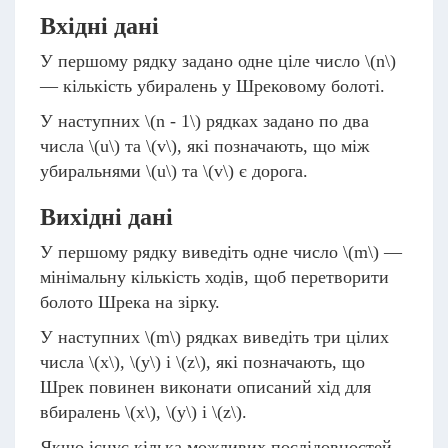
Вхідні дані
У першому рядку задано одне ціле число
\(n\)
— кількість убиралень у Шрековому болоті.
У наступних
\(n - 1\)
рядках задано по два
числа
\(u\)
та
\(v\)
, які позначають, що між
убиральнями
\(u\)
та
\(v\)
є дорога.
Вихідні дані
У першому рядку виведіть одне число
\(m\)
—
мінімальну кількість ходів, щоб перетворити
болото Шрека на зірку.
У наступних
\(m\)
рядках виведіть три цілих
числа
\(x\)
,
\(y\)
і
\(z\)
, які позначають, що
Шрек повинен виконати описаний хід для
вбиралень
\(x\)
,
\(y\)
і
\(z\)
.
Якщо існує кілька можливих послідовностей