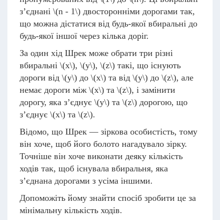
з’єднані
\(n - 1\)
двосторонніми дорогами так,
що можна дістатися від будь-якої вбиральні до
будь-якої іншої через кілька доріг.
За один хід Шрек може обрати три різні
вбиральні
\(x\)
,
\(y\)
,
\(z\)
такі, що існують
дороги від
\(y\)
до
\(x\)
та від
\(y\)
до
\(z\)
, але
немає дороги між
\(x\)
та
\(z\)
, і замінити
дорогу, яка з’єднує
\(y\)
та
\(z\)
дорогою, що
з’єднує
\(x\)
та
\(z\)
.
Відомо, що Шрек — зіркова особистість, тому
він хоче, щоб його болото нагадувало зірку.
Точніше він хоче виконати деяку кількість
ходів так, щоб існувала вбиральня, яка
з’єднана дорогами з усіма іншими.
Допоможіть йому знайти спосіб зробити це за
мінімальну кількість ходів.