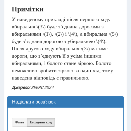
Примітки
У наведеному прикладі після першого ходу
вбиральня
\(3\)
буде з’єднана дорогами з
вбиральнями
\(1\)
,
\(2\)
і
\(4\)
, а вбиральня
\(5\)
буде з’єднана дорогою з убиральнею
\(4\)
.
Після другого ходу вбиральня
\(3\)
матиме
дороги, що з’єднують її з усіма іншими
вбиральнями, і болото стане зіркою. Болото
неможливо зробити зіркою за один хід, тому
наведена відповідь є правильною.
Джерело:
SEERC 2024
Надіслати розв'язок
Файл
Вихідний код