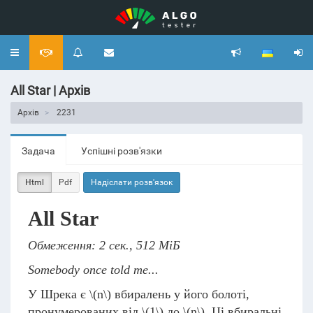
Toggle
navigation
All Star | Архів
Архів
2231
Задача
Успішні розв'язки
Html
Pdf
Надіслати розв'язок
All Star
Обмеження: 2 сек., 512 МіБ
Somebody once told me...
У Шрека є
\(n\)
вбиралень у його болоті,
пронумерованих від
\(1\)
до
\(n\)
. Ці вбиральні