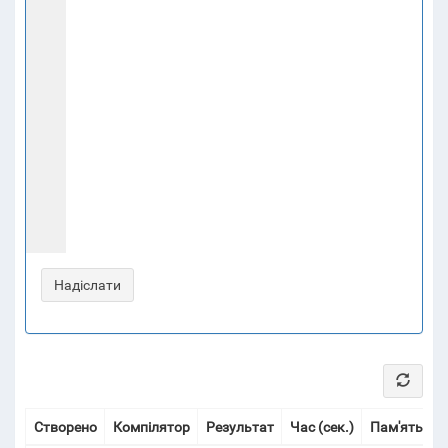
Створено
Компілятор
Результат
Час (сек.)
Пам'ять (Мі