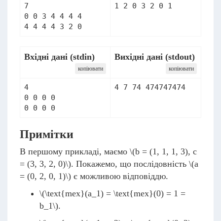
7

0 0 3 4 4 4 4

Вхідні дані (stdin)
Вихідні дані (stdout)
копіювати
копіювати
4

4 7 74 474747474
0 0 0 0

0 0 0 0
Примітки
В першому прикладі, маємо
\(b = (1, 1, 1, 3), c
= (3, 3, 2, 0)\)
. Покажемо, що послідовність
\(a
= (0, 2, 0, 1)\)
є можливою відповіддю.
\(\text{mex}(a_1) = \text{mex}(0) = 1 =
b_1\)
.