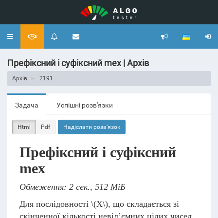
Toggle
navigation
Префіксний і суфіксний mex | Архів
Архів
2191
Задача
Успішні розв'язки
Html
Pdf
Надіслати розв'язок
Префіксний і суфіксний
mex
Обмеження: 2 сек., 512 МіБ
Для послідовності
\(X\)
, що складається зі
скінченної кількості невід’ємних цілих чисел,