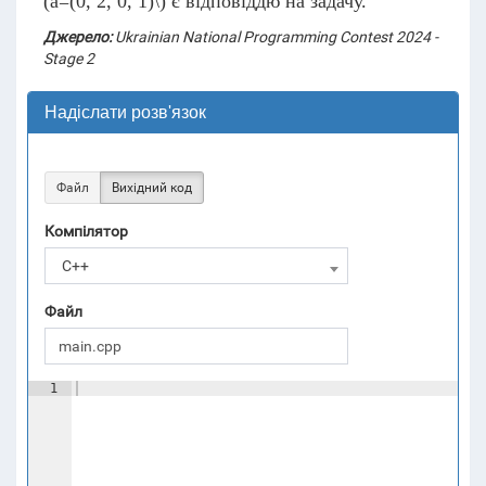
(a=(0, 2, 0, 1)\)
є відповіддю на задачу.
Джерело:
Ukrainian National Programming Contest 2024 -
Stage 2
Надіслати розв'язок
Файл
Вихідний код
Компілятор
C++
Файл
1