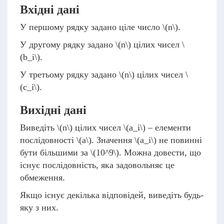
Вхідні дані
У першому рядку задано ціле число
\(n\)
.
У другому рядку задано
\(n\)
цілих чисел
\
(b_i\)
.
У третьому рядку задано
\(n\)
цілих чисел
\
(c_i\)
.
Вихідні дані
Виведіть
\(n\)
цілих чисел
\(a_i\)
– елементи
послідовності
\(a\)
. Значення
\(a_i\)
не повинні
бути більшими за
\(10^9\)
. Можна довести, що
існує послідовність, яка задовольняє це
обмеження.
Якщо існує декілька відповідей, виведіть будь-
яку з них.