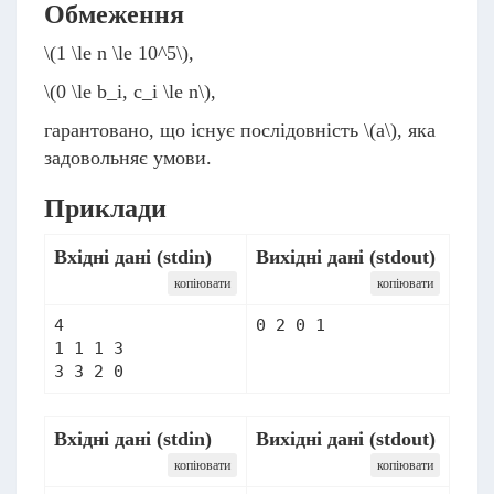
Обмеження
\(1 \le n \le 10^5\)
,
\(0 \le b_i, c_i \le n\)
,
гарантовано, що існує послідовність
\(a\)
, яка
задовольняє умови.
Приклади
Вхідні дані (stdin)
Вихідні дані (stdout)
копіювати
копіювати
4

1 1 1 3

Вхідні дані (stdin)
Вихідні дані (stdout)
копіювати
копіювати