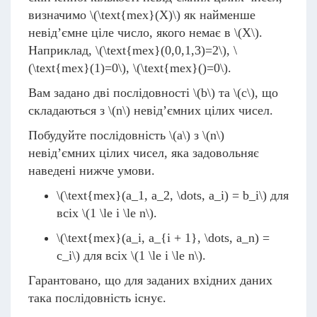
визначимо
\(\text{mex}(X)\)
як найменше
невід’ємне ціле число, якого немає в
\(X\)
.
Наприклад,
\(\text{mex}(0,0,1,3)=2\)
,
\
(\text{mex}(1)=0\)
,
\(\text{mex}()=0\)
.
Вам задано дві послідовності
\(b\)
та
\(c\)
, що
складаються з
\(n\)
невід’ємних цілих чисел.
Побудуйте послідовність
\(a\)
з
\(n\)
невід’ємних цілих чисел, яка задовольняє
наведені нижче умови.
\(\text{mex}(a_1, a_2, \dots, a_i) = b_i\)
для
всіх
\(1 \le i \le n\)
.
\(\text{mex}(a_i, a_{i + 1}, \dots, a_n) =
c_i\)
для всіх
\(1 \le i \le n\)
.
Гарантовано, що для заданих вхідних даних
така послідовність існує.