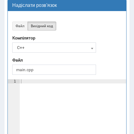
Надіслати розв'язок
Файл
Вихідний код
Компілятор
C++
Файл
1