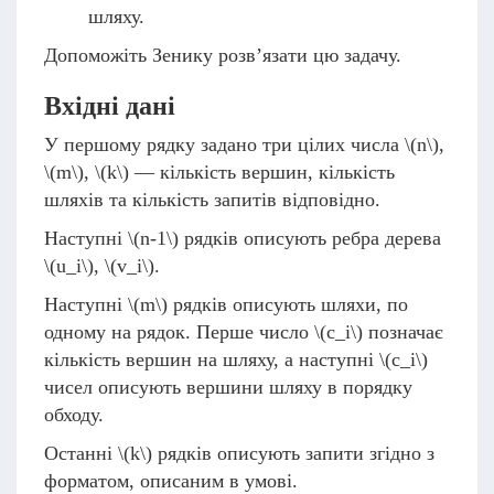
шляху.
Допоможіть Зенику розв’язати цю задачу.
Вхідні дані
У першому рядку задано три цілих числа
\(n\)
,
\(m\)
,
\(k\)
— кількість вершин, кількість
шляхів та кількість запитів відповідно.
Наступні
\(n-1\)
рядків описують ребра дерева
\(u_i\)
,
\(v_i\)
.
Наступні
\(m\)
рядків описують шляхи, по
одному на рядок. Перше число
\(c_i\)
позначає
кількість вершин на шляху, а наступні
\(c_i\)
чисел описують вершини шляху в порядку
обходу.
Останні
\(k\)
рядків описують запити згідно з
форматом, описаним в умові.