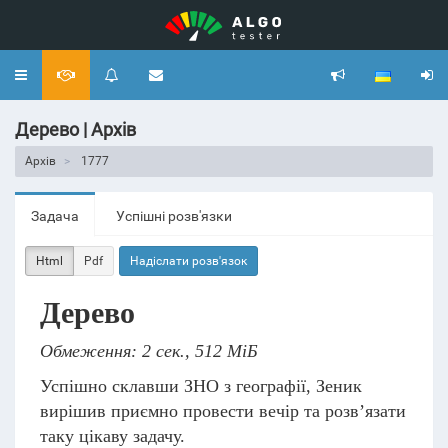
Toggle
navigation
Дерево | Архів
Архів
1777
Задача
Успішні розв'язки
Html
Pdf
Надіслати розв'язок
Дерево
Обмеження: 2 сек., 512 МіБ
Успішно склавши ЗНО з географії, Зеник
вирішив приємно провести вечір та розв’язати
таку цікаву задачу.