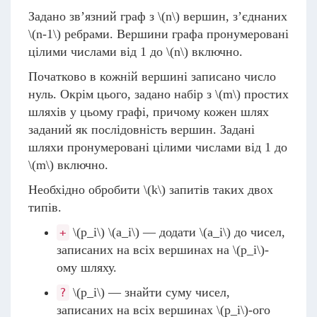
Задано зв’язний граф з
\(n\)
вершин, з’єднаних
\(n-1\)
ребрами. Вершини графа пронумеровані
цілими числами від 1 до
\(n\)
включно.
Початково в кожній вершині записано число
нуль. Окрім цього, задано набір з
\(m\)
простих
шляхів у цьому графі, причому кожен шлях
заданий як послідовність вершин. Задані
шляхи пронумеровані цілими числами від 1 до
\(m\)
включно.
Необхідно обробити
\(k\)
запитів таких двох
типів.
\(p_i\)
\(a_i\)
— додати
\(a_i\)
до чисел,
+
записаних на всіх вершинах на
\(p_i\)
-
ому шляху.
\(p_i\)
— знайти суму чисел,
?
записаних на всіх вершинах
\(p_i\)
-ого