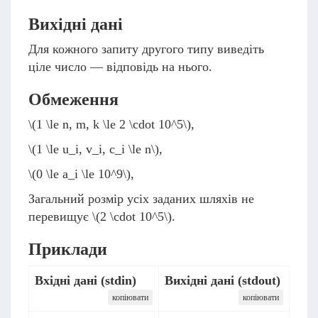
Вихідні дані
Для кожного запиту другого типу виведіть
ціле число — відповідь на нього.
Обмеження
\(1 \le n, m, k \le 2 \cdot 10^5\)
,
\(1 \le u_i, v_i, c_i \le n\)
,
\(0 \le a_i \le 10^9\)
,
Загальний розмір усіх заданих шляхів не
перевищує
\(2 \cdot 10^5\)
.
Приклади
Вхідні дані (stdin)
Вихідні дані (stdout)
копіювати
копіювати