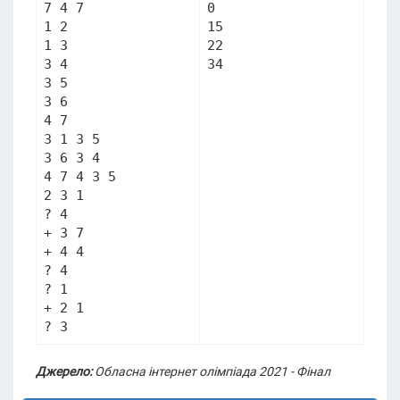
7 4 7

0

1 2

15

1 3

22

3 4

3 5

3 6

4 7

3 1 3 5

3 6 3 4

4 7 4 3 5

2 3 1

? 4

+ 3 7

+ 4 4

? 4

? 1

+ 2 1

Джерело:
Обласна інтернет олімпіада 2021 - Фінал