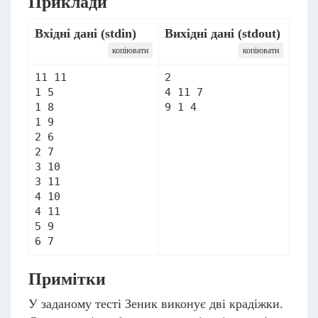
Приклади
Вхідні дані (stdin)
Вихідні дані (stdout)
копіювати
копіювати
11 11

2

1 5

4 11 7

1 8

9 1 4
1 9

2 6

2 7

3 10

3 11

4 10

4 11

5 9

6 7
Примітки
У заданому тесті Зеник виконує дві крадіжки.