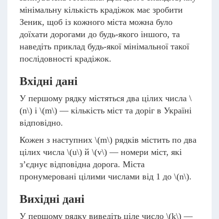
мінімальну кількість крадіжок має зробити
Зеник, щоб із кожного міста можна було
доїхати дорогами до будь-якого іншого, та
наведіть приклад будь-якої мінімальної такої
послідовності крадіжок.
Вхідні дані
У першому рядку містяться два цілих числа
\
(n\)
і
\(m\)
— кількість міст та доріг в Україні
відповідно.
Кожен з наступних
\(m\)
рядків містить по два
цілих числа
\(u\)
й
\(v\)
— номери міст, які
з’єднує відповідна дорога. Міста
пронумеровані цілими числами від 1 до
\(n\)
.
Вихідні дані
У першому рядку виведіть ціле число
\(k\)
—