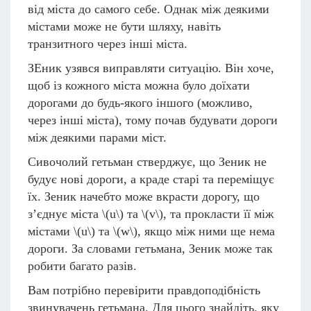
від міста до самого себе. Однак між деякими
містами може не бути шляху, навіть
транзитного через інші міста.
ЗЕник узявся виправляти ситуацію. Він хоче,
щоб із кожного міста можна було доїхати
дорогами до будь-якого іншого (можливо,
через інші міста), тому почав будувати дороги
між деякими парами міст.
Сивочолий гетьман стверджує, що Зеник не
будує нові дороги, а краде старі та переміщує
їх. Зеник начебто може вкрасти дорогу, що
з’єднує міста
\(u\)
та
\(v\)
, та прокласти її між
містами
\(u\)
та
\(w\)
, якщо між ними ще нема
дороги. За словами гетьмана, Зеник може так
робити багато разів.
Вам потрібно перевірити правдоподібність
звинувачень гетьмана. Для цього знайдіть, яку