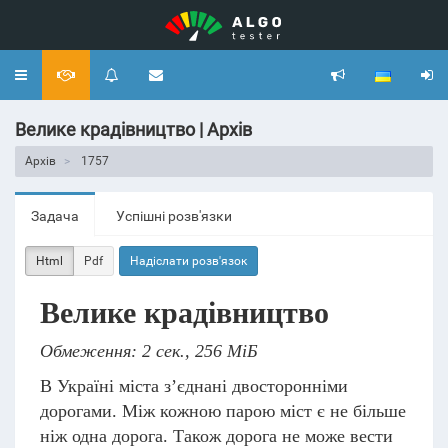
Toggle
navigation
Велике крадівництво | Архів
Архів
1757
Задача
Успішні розв'язки
Html
Pdf
Надіслати розв'язок
Велике крадівництво
Обмеження: 2 сек., 256 МіБ
В Україні міста з’єднані двосторонніми
дорогами. Між кожною парою міст є не більше
ніж одна дорога. Також дорога не може вести