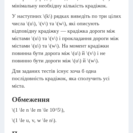
мінімальну необхідну кількість крадіжок.
У наступних
\(k\)
рядках виведіть по три цілих
числа
\(u\)
,
\(v\)
та
\(w\)
, які описують
відповідну крадіжку — крадіжка дороги між
містами
\(u\)
та
\(v\)
і прокладання дороги між
містами
\(u\)
та
\(w\)
. На момент крадіжки
повинна бути дорога між
\(u\)
й
\(v\)
і не
повинно бути дороги між
\(u\)
й
\(w\)
.
Для заданих тестів існує хоча б одна
послідовність крадіжок, яка сполучить усі
міста.
Обмеження
\(1 \le n \le m \le 10^5\)
,
\(1 \le u, v, w \le n\)
.