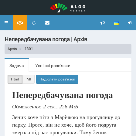
Toggle
navigation
Непередбачувана погода | Архів
Архів
1301
Задача
Успішні розв'язки
Html
Pdf
Надіслати розв'язок
Непередбачувана погода
Обмеження: 2 сек., 256 МіБ
Зеник хоче піти з Марічкою на прогулянку до
парку. Проте, він не хоче, щоб його подруга
змерзла під час прогулянки. Тому Зеник