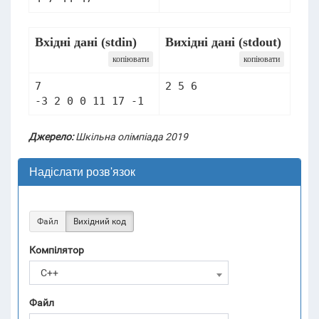
Вхідні дані (stdin)
Вихідні дані (stdout)
копіювати
копіювати
7

Джерело:
Шкільна олімпіада 2019
Надіслати розв'язок
Файл
Вихідний код
Компілятор
C++
Файл