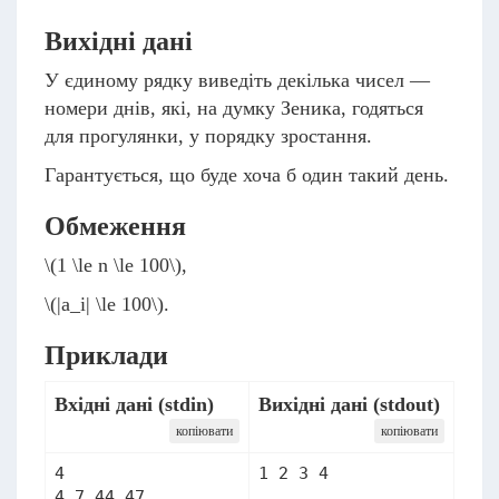
Вихідні дані
У єдиному рядку виведіть декілька чисел —
номери днів, які, на думку Зеника, годяться
для прогулянки, у порядку зростання.
Гарантується, що буде хоча б один такий день.
Обмеження
\(1 \le n \le 100\)
,
\(|a_i| \le 100\)
.
Приклади
Вхідні дані (stdin)
Вихідні дані (stdout)
копіювати
копіювати
4
