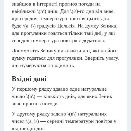
знайшов в інтернеті прогноз погоди на
найближчі
\(n\)
днів. Для
\(i\)
-го дня він знає,
що середня температура повітря цього дня
буде
\(a_i\)
градусів Цельсія. На думку Зеника,
для прогулянки годяться тільки такі дні, у які
середня температура повітря є додатною.
Допоможіть Зенику визначити дні, які на його
думку годяться для прогулянки. Зверніть увагу,
дні нумеруються з одиниці.
Вхідні дані
У першому рядку здаано одне натуральне
число
\(n\)
— кількість днів, для яких Зеник
знає прогноз погоди.
У другому рядку задано
\(n\)
натуральних
чисел
\(a_i\)
— середні температури повітря у
відповідні дні.