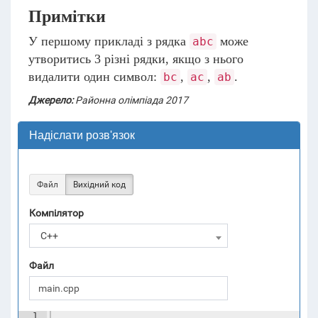
Примітки
У першому прикладі з рядка
може
abc
утворитись 3 різні рядки, якщо з нього
видалити один символ:
,
,
.
bc
ac
ab
Джерело:
Районна олімпіада 2017
Надіслати розв'язок
Файл
Вихідний код
Компілятор
C++
Файл
1