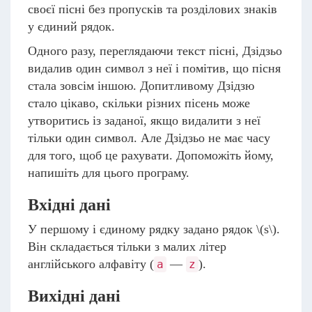
своєї пісні без пропусків та розділових знаків
у єдиний рядок.
Одного разу, переглядаючи текст пісні, Дзідзьо
видалив один символ з неї і помітив, що пісня
стала зовсім іншою. Допитливому Дзідзю
стало цікаво, скільки різних пісень може
утворитись із заданої, якщо видалити з неї
тільки один символ. Але Дзідзьо не має часу
для того, щоб це рахувати. Допоможіть йому,
напишіть для цього програму.
Вхідні дані
У першому і єдиному рядку задано рядок
\(s\)
.
Він складається тільки з малих літер
англійського алфавіту (
—
).
a
z
Вихідні дані