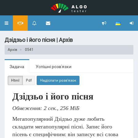
Toggle
navigation
Дзідзьо і його пісня | Архів
Архів
0541
Задача
Успішні розв'язки
Html
Pdf
Надіслати розв'язок
Дзідзьо і його пісня
Обмеження: 2 сек., 256 МіБ
Мегапопулярний Дзідзьо дуже любить
складати мегапопулярні пісні. Запис його
пісень є специфічним: він записує всі слова