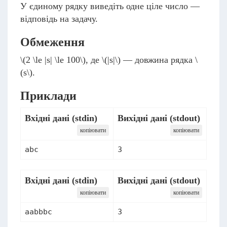
У єдиному рядку виведіть одне ціле число —
відповідь на задачу.
Обмеження
\(2 \le |s| \le 100\)
, де
\(|s|\)
— довжина рядка
\
(s\)
.
Приклади
Вхідні дані (stdin)
Вихідні дані (stdout)
копіювати
копіювати
abc
3
Вхідні дані (stdin)
Вихідні дані (stdout)
копіювати
копіювати
aabbbc
3