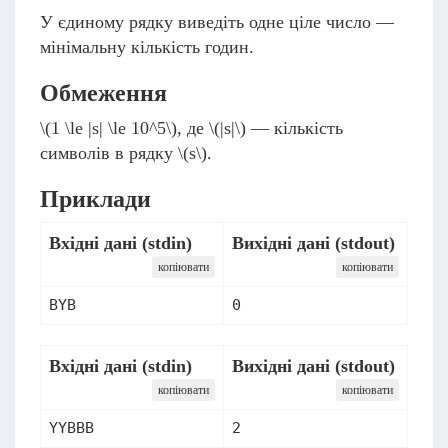
У єдиному рядку виведіть одне ціле число —
мінімальну кількість годин.
Обмеження
\(1 \le |s| \le 10^5\)
, де
\(|s|\)
— кількість
символів в рядку
\(s\)
.
Приклади
Вхідні дані (stdin)
Вихідні дані (stdout)
копіювати
копіювати
Вхідні дані (stdin)
Вихідні дані (stdout)
копіювати
копіювати