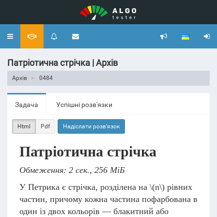
Toggle
navigation
Патріотична cтрічка | Архів
Архів
0484
Задача
Успішні розв'язки
Html
Pdf
Надіслати розв'язок
Патріотична cтрічка
Обмеження: 2 сек., 256 МіБ
У Петрика є стрічка, розділена на
\(n\)
рівних
частин, причому кожна частина пофарбована в
один із двох кольорів — блакитний або