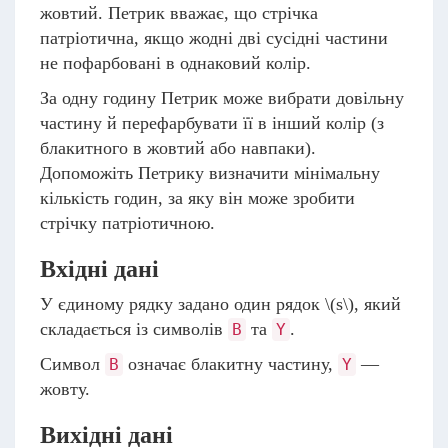
жовтий. Петрик вважає, що стрічка
патріотична, якщо жодні дві сусідні частини
не пофарбовані в однаковий колір.
За одну годину Петрик може вибрати довільну
частину й перефарбувати її в інший колір (з
блакитного в жовтий або навпаки).
Допоможіть Петрику визначити мінімальну
кількість годин, за яку він може зробити
стрічку патріотичною.
Вхідні дані
У єдиному рядку задано один рядок
\(s\)
, який
складається із символів
та
.
B
Y
Символ
означає блакитну частину,
—
B
Y
жовту.
Вихідні дані