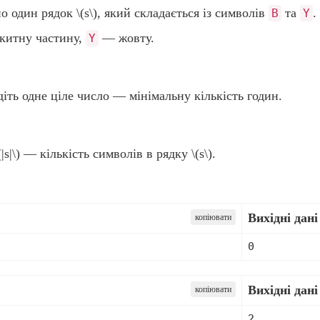
но один рядок
\(s\)
, який складається із символів
та
.
B
Y
китну частину,
— жовту.
Y
іть одне ціле число — мінімальну кількість годин.
(|s|\)
— кількість символів в рядку
\(s\)
.
Вихідні дані 
копіювати
Вихідні дані 
копіювати