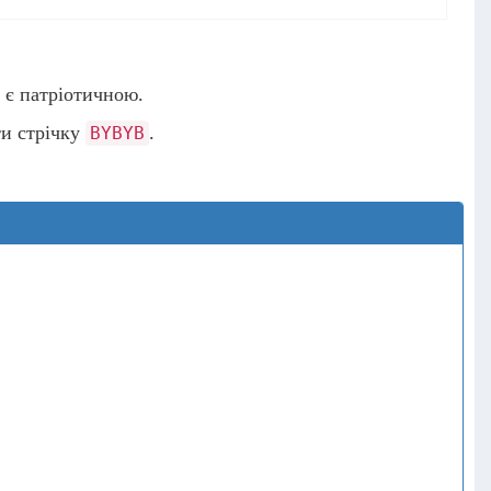
 є патріотичною.
ти стрічку
.
BYBYB