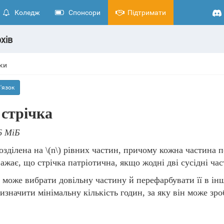
Коледж
Спонсори
Підтримати
хів
зки
'язок
 cтрічка
6 МіБ
розділена на
\(n\)
рівних частин, причому кожна частина п
ажає, що стрічка патріотична, якщо жодні дві сусідні ча
 може вибрати довільну частину й перефарбувати її в інш
значити мінімальну кількість годин, за яку він може зро