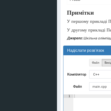
Примітки
У першому прикладі Пе
У другому прикладі П
Джерело:
Шкільна олімпіа
Надіслати розв'язок
Файл
Вихі
Компілятор
C++
Файл
1