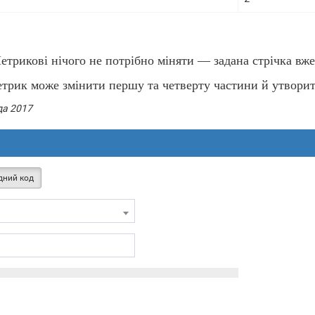
трикові нічого не потрібно міняти — задана стрічка вже
етрик може змінити першу та четверту частини й утвори
да 2017
дний код