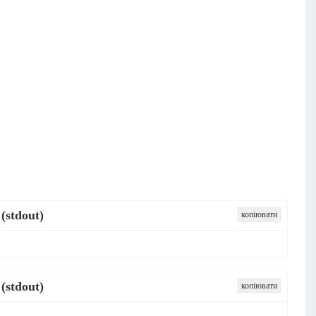
(stdout)
копіювати
(stdout)
копіювати