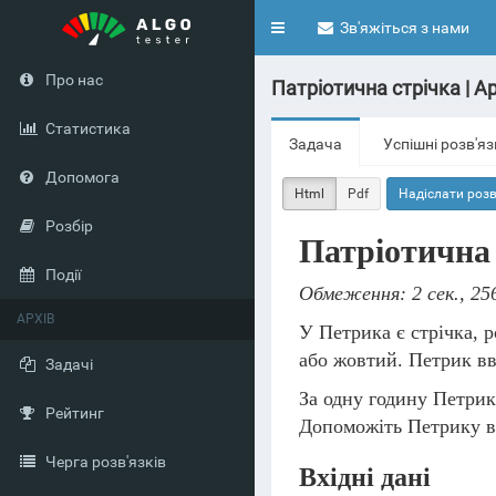
Toggle
Зв'яжіться з нами
navigation
Про нас
Патріотична cтрічка | Ар
Статистика
Задача
Успішні розв'я
Допомога
Html
Pdf
Надіслати розв
Розбір
Патріотична
Події
Обмеження: 2 сек., 25
АРХІВ
У Петрика є стрічка, 
або жовтий. Петрик вв
Задачі
За одну годину Петрик
Рейтинг
Допоможіть Петрику ви
Черга розв'язків
Вхідні дані