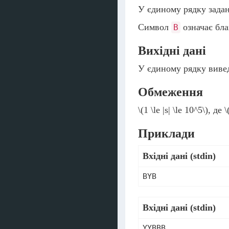
У єдиному рядку зада
Символ
означає бла
B
Вихідні дані
У єдиному рядку вивед
Обмеження
\(1 \le |s| \le 10^5\)
, де
\
Приклади
Вхідні дані (stdin)
Вхідні дані (stdin)