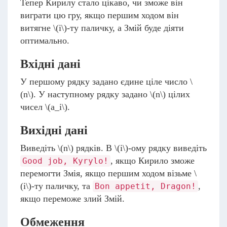
Тепер Кирилу стало цікаво, чи зможе він
виграти цю гру, якщо першим ходом він
витягне
\(i\)
-ту паличку, а Змій буде діяти
оптимально.
Вхідні дані
У першому рядку задано єдине ціле число
\
(n\)
. У наступному рядку задано
\(n\)
цілих
чисел
\(a_i\)
.
Вихідні дані
Виведіть
\(n\)
рядків. В
\(i\)
-ому рядку виведіть
, якщо Кирило зможе
Good job, Kyrylo!
перемогти Змія, якщо першим ходом візьме
\
(i\)
-ту паличку, та
,
Bon appetit, Dragon!
якщо переможе злий Змій.
Обмеження