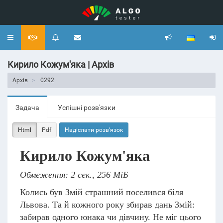
Toggle
navigation
Кирило Кожум'яка | Архів
Архів
0292
Задача
Успішні розв'язки
Html
Pdf
Надіслати розв'язок
Кирило Кожум'яка
Обмеження: 2 сек., 256 МіБ
Колись був Змій страшний поселився біля
Львова. Та й кожного року збирав дань Змій:
забирав одного юнака чи дівчину. Не міг цього