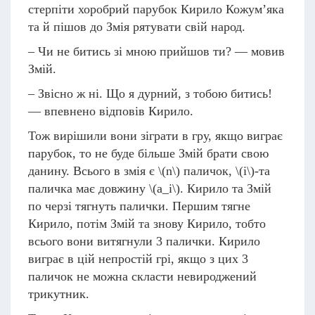
стерпіти хоробрий парубок Кирило Кожум’яка
та й пішов до Змія рятувати свій народ.
– Чи не битись зі мною прийшов ти? — мовив
Змій.
– Звісно ж ні. Що я дурний, з тобою битись!
— впевнено відповів Кирило.
Тож вирішили вони зіграти в гру, якщо виграє
парубок, то не буде більше Змій брати свою
данину. Всього в змія є
\(n\)
паличок,
\(i\)
-та
паличка має довжину
\(a_i\)
. Кирило та Змій
по черзі тягнуть палички. Першим тягне
Кирило, потім Змій та знову Кирило, тобто
всього вони витягнули 3 палички. Кирило
виграє в цій непростій грі, якщо з цих 3
паличок не можна скласти невироджений
трикутник.