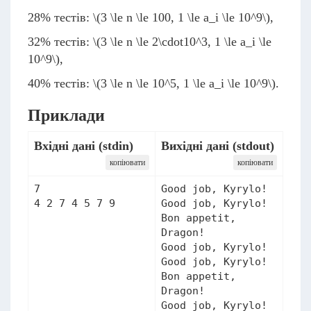
28% тестів:
\(3 \le n \le 100, 1 \le a_i \le 10^9\)
,
32% тестів:
\(3 \le n \le 2\cdot10^3, 1 \le a_i \le
10^9\)
,
40% тестів:
\(3 \le n \le 10^5, 1 \le a_i \le 10^9\)
.
Приклади
Вхідні дані (stdin)
Вихідні дані (stdout)
копіювати
копіювати
7

Good job, Kyrylo!

Good job, Kyrylo!

Bon appetit, 
Dragon!

Good job, Kyrylo!

Good job, Kyrylo!

Bon appetit, 
Dragon!
