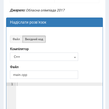
Джерело:
Обласна олімпіада 2017
Надіслати розв'язок
Файл
Вихідний код
Компілятор
C++
Файл
1