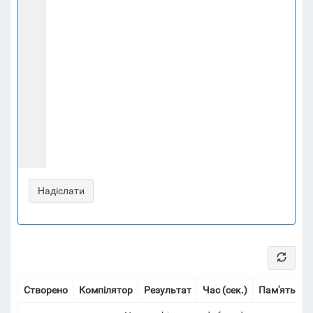
Створено
Компілятор
Результат
Час (сек.)
Пам'ять (Мі