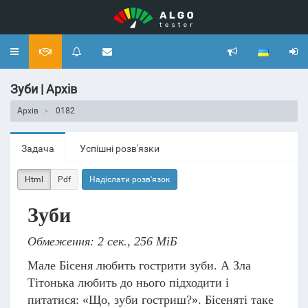
Toggle
navigation
Зуби | Архів
Архів
0182
Задача
Успішні розв'язки
Html
Pdf
Надіслати розв'язок
Зуби
Обмеження: 2 сек., 256 МіБ
Мале Бісеня любить гострити зуби. А Зла
Тітонька любить до нього підходити і
питатися: «Що, зуби гостриш?». Бісеняті таке