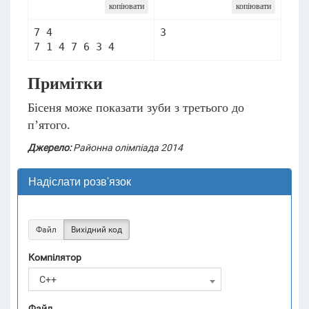
копіювати
копіювати
7 4

Примітки
Бісеня може показати зуби з третього до
п’ятого.
Джерело:
Районна олімпіада 2014
Надіслати розв'язок
Файл
Вихідний код
Компілятор
C++
Файл