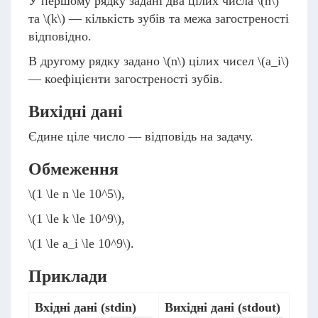
У першому рядку задані два цілих числа
\(n\)
та
\(k\)
— кількість зубів та межа загостреності
відповідно.
В другому рядку задано
\(n\)
цілих чисел
\(a_i\)
— коефіцієнти загостреності зубів.
Вихідні дані
Єдине ціле число — відповідь на задачу.
Обмеження
\(1 \le n \le 10^5\)
,
\(1 \le k \le 10^9\)
,
\(1 \le a_i \le 10^9\)
.
Приклади
Вхідні дані (stdin)
Вихідні дані (stdout)