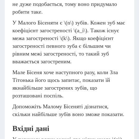
не дуже подобається, тому воно придумало
робити таке.
У Малого Бісеняти є
\(n\)
зубів. Кожен зуб має
коефіцієнт загостреності
\(a_i\)
. Також існує
межа загостреності
\(k\)
. Якщо коефіцієнт
загостреності певного зуба є більшим чи
рівним межі загостреності, то такий зуб
вважається загостреним.
Мале Бісеня хоче наступного разу, коли Зла
Тітонька його щось запитає, показати їй
якнайбільше загострених зубів, що
розташовані поспіль.
Допоможіть Малому Бісеняті дізнатися,
скільки найбільше зубів воно зможе показати.
Вхідні дані