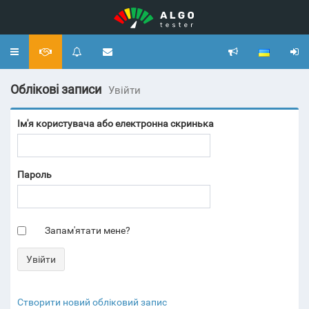
Toggle
navigation
Облікові записи
Увійти
Ім'я користувача або електронна скринька
Пароль
Запам'ятати мене?
Створити новий обліковий запис