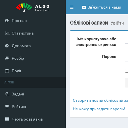
Toggle
Зв'яжіться з нами
navigation
Про нас
Облікові записи
Увійти
Статистика
Ім'я користувача або
електронна скринька
Допомога
Пароль
Розбір
Події
АРХІВ
Задачі
Створити новий обліковий з
Рейтинг
Не можу пригадати пароль!
Черга розв'язків