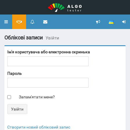
Toggle
navigation
Облікові записи
Увійти
Ім'я користувача або електронна скринька
Пароль
Запам'ятати мене?
Створити новий обліковий запис