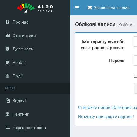
Toggle
Зв'яжіться з нами
navigation
Про нас
Облікові записи
Увійти
Статистика
Ім'я користувача або
електронна скринька
Допомога
Пароль
Розбір
Події
АРХІВ
Задачі
Створити новий обліковий з
Рейтинг
Не можу пригадати пароль!
Черга розв'язків