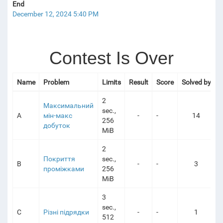
End
December 12, 2024 5:40 PM
NTESTS
Contest Is Over
Name
Problem
Limits
Result
Score
Solved by
2
Максимальний
sec.,
A
мін-макс
-
-
14
256
добуток
MiB
2
Покриття
sec.,
B
-
-
3
проміжками
256
MiB
3
sec.,
C
Різні підрядки
-
-
1
512