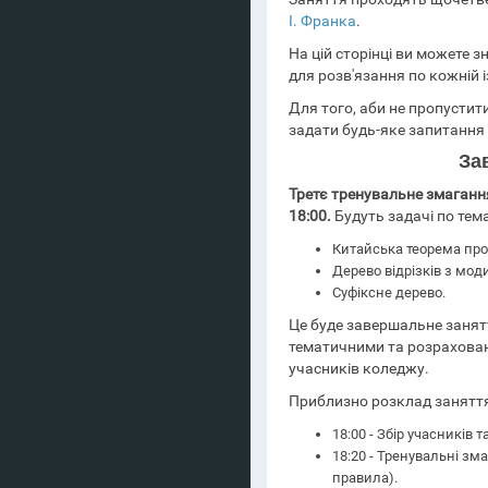
І. Франка
.
На цій сторінці ви можете з
для розв'язання по кожній і
Для того, аби не пропустит
задати будь-яке запитання
За
Третє тренувальне змагання
18:00.
Будуть задачі по тема
Китайська теорема про 
Дерево відрізків з мод
Суфіксне дерево.
Це буде завершальне занятт
тематичними та розраховани
учасників коледжу.
Приблизно розклад заняття
18:00 - Збір учасників т
18:20 - Тренувальні зма
правила).