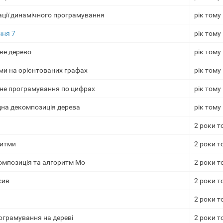
ації динамічного програмування
рік тому
ння 7
рік тому
ве дерево
рік тому
ми на орієнтованих графах
рік тому
чне програмування по цифрах
рік тому
дна декомпозиція дерева
рік тому
2 роки т
ритми
2 роки т
омпозиція та алгоритм Мо
2 роки т
сив
2 роки т
2 роки т
ограмування на дереві
2 роки т