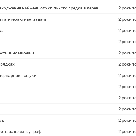
аходження найменшого спільного предка в дереві
2 роки т
 та інтерактивні задачі
2 роки т
ка
2 роки т
2 роки т
еретинних множин
2 роки т
 рядках
2 роки т
 тернарний пошуки
2 роки т
2 роки т
2 роки т
2 роки т
ків
2 роки т
отших шляхів у графі
2 роки т