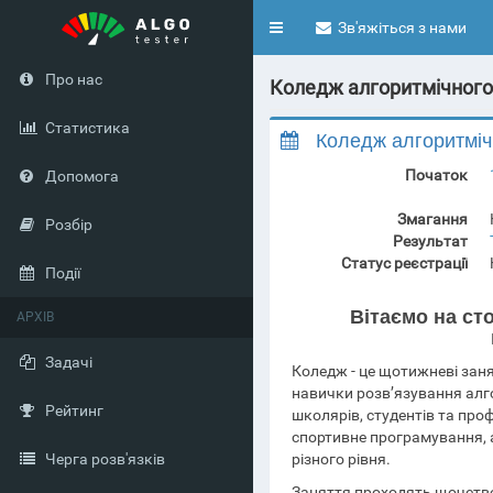
Toggle
Зв'яжіться з нами
navigation
Про нас
Коледж алгоритмічного 
Статистика
Коледж алгоритміч
Початок
Допомога
Змагання
Розбір
Результат
Статус реєстрації
Події
Вітаємо на ст
АРХІВ
Задачі
Коледж - це щотижневі заня
навички розв’язування алг
Рейтинг
школярів, студентів та про
спортивне програмування, а
Черга розв'язків
різного рівня.
Заняття проходять щочетвер