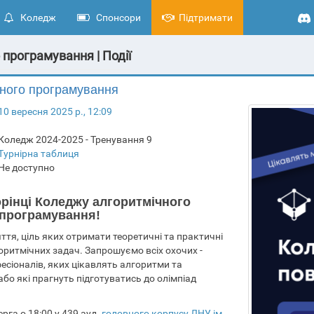
Коледж
Спонсори
Підтримати
програмування | Події
ного програмування
10 вересня 2025 р., 12:09
Коледж 2024-2025 - Тренування 9
Турнірна таблиця
Не доступно
орінці Коледжу алгоритмічного
програмування!
ття, ціль яких отримати теоретичні та практичні
оритмічних задач. Запрошуємо всіх охочих -
фесіоналів, яких цікавлять алгоритми та
бо які прагнуть підготуватись до олімпіад
га о 18:00 у 439 ауд.
головного корпусу ЛНУ ім.