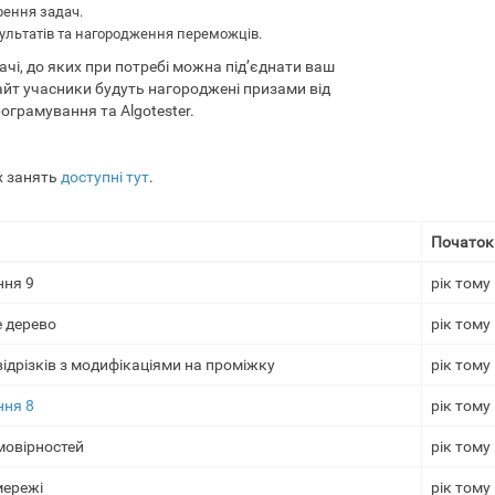
орення задач.
зультатів та нагородження переможців.
чі, до яких при потребі можна під’єднати ваш
айт учасники будуть нагороджені призами від
ограмування та Algotester.
х занять
доступні тут
.
Початок
ння 9
рік тому
е дерево
рік тому
ідрізків з модифікаціями на проміжку
рік тому
ння 8
рік тому
мовірностей
рік тому
мережі
рік тому