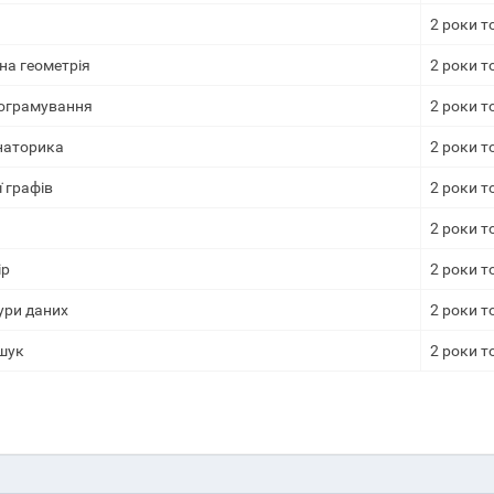
2 роки т
на геометрія
2 роки т
рограмування
2 роки т
наторика
2 роки т
ї графів
2 роки т
2 роки т
ір
2 роки т
ури даних
2 роки т
ошук
2 роки т