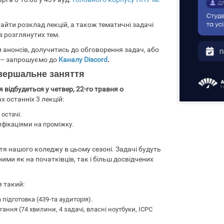
найти розклад лекцій, а також тематичні задачі
з розглянутих тем.
и анонсів, долучитись до обговорення задач, або
 – запрошуємо до
Каналу Discord
.
вершальне заняття
 відбудеться у четвер, 22-го травня о
х останніх 3 лекцій:
остачі.
ифікаціями на проміжку.
я нашого коледжу в цьому сезоні. Задачі будуть
ми як на початківців, так і більш досвідчених
 такий:
а підготовка (439-та аудиторія).
гання (74 хвилини, 4 задачі, власні ноутбуки, ICPC