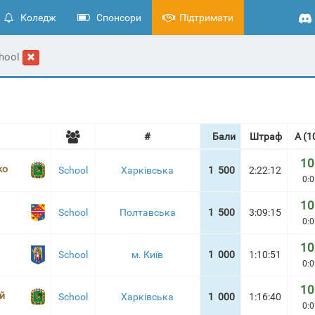
Коледж
Спонсори
Підтримати
hool
#
Бали
Штраф
A (1
10
ko
School
Харківська
1 500
2:22:12
0:0
10
School
Полтавська
1 500
3:09:15
0:0
10
School
м. Київ
1 000
1:10:51
0:0
10
й
School
Харківська
1 000
1:16:40
0:0