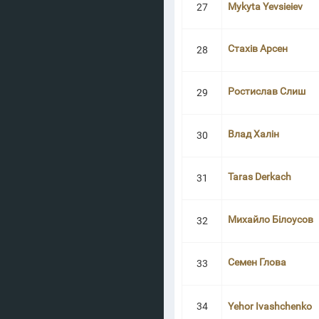
Mykyta Yevsieiev
27
Стахів Арсен
28
Ростислав Слиш
29
Влад Халін
30
Taras Derkach
31
Михайло Білоусов
32
Семен Глова
33
34
Yehor Ivashchenko