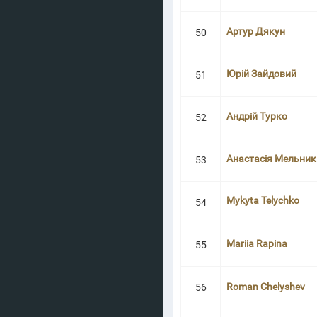
Артур Дякун
50
Юрій Зайдовий
51
Андрій Турко
52
Анастасія Мельник
53
Mykyta Telychko
54
Mariia Rapina
55
Roman Chelyshev
56