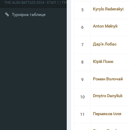
THE ALGO BATTLES 2024 - ЕТАП 1 | ТУРНІРНА ТАБЛИЦЯ
Kyrylo Redenskyi
5
Турнірна таблиця
Anton Melnyk
6
Дар'я Лобас
7
Юрій Псюк
8
Роман Волочай
9
Dmytro Danyliuk
10
Пермяков Ілля
11