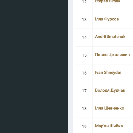
Stepan Simak
12
Ілля Фурсов
13
Andrii Smutchak
14
Павло Цікалишин
15
Ivan Shneyder
16
Володя Дудчак
17
Ілля Шевченко
18
Мар'ян Шийка
19