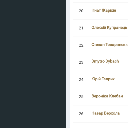
Ігнат Жаріхін
20
Олексій Купранець
21
Степан Товарянськ
22
Dmytro Dybach
23
Юрій Гаврих
24
Вероніка Клебан
25
Назар Верхола
26