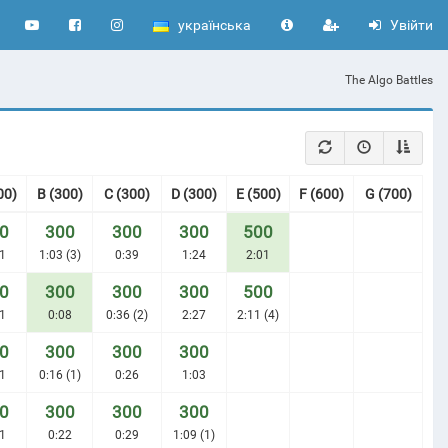
українська
Увійти
The Algo Battles
00)
B (300)
С (300)
D (300)
E (500)
F (600)
G (700)
0
300
300
300
500
1
1:03 (3)
0:39
1:24
2:01
0
300
300
300
500
1
0:08
0:36 (2)
2:27
2:11 (4)
0
300
300
300
1
0:16 (1)
0:26
1:03
0
300
300
300
1
0:22
0:29
1:09 (1)