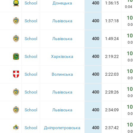
10
School
Донецька
400
1:36:15
0:04 
10
School
Львівська
400
1:37:18
0:0
10
School
Львівська
400
1:49:24
0:0
10
School
Харківська
400
2:19:22
0:0
10
School
Волинська
400
2:22:03
0:0
10
School
Львівська
400
2:28:26
0:0
10
School
Львівська
400
2:34:09
0:0
10
School
Дніпропетровська
400
2:37:42
0:0