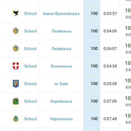
10
School
Івано-Франківська
100
0:03:57
0:0
10
School
Львівська
100
0:04:06
0:0
10
School
Львівська
100
0:04:07
0:0
10
School
Волинська
100
0:04:38
0:0
10
School
м. Київ
100
0:05:08
0:0
10
School
Харківська
100
0:07:06
0:0
10
School
Херсонська
100
0:07:48
0:0