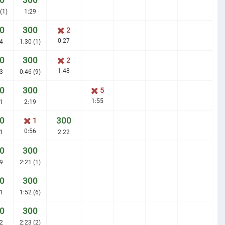
0
300
(1)
1:29
0
300
2
0:27
4
1:30 (1)
0
300
2
1:48
3
0:46 (9)
0
300
5
1:55
1
2:19
0
300
1
0:56
1
2:22
0
300
9
2:21 (1)
0
300
1
1:52 (6)
0
300
2
2:23 (2)