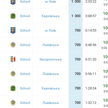
School
м. Київ
1 000
2:33:22
0:0
10
School
Харківська
1 000
3:08:57
0:0
10
School
м. Київ
700
0:14:55
0:0
10
School
Львівська
700
0:48:56
0:02 
10
School
Закарпатська
700
0:51:20
0:0
10
School
Львівська
700
0:56:11
0:0
10
School
Харківська
700
1:28:34
0:0
10
School
Львівська
700
1:32:12
0:0