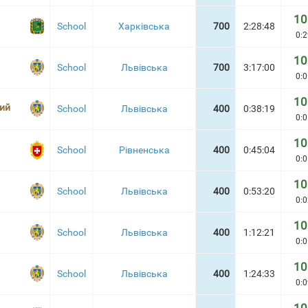
10
School
Харківська
700
2:28:48
0:2
10
School
Львівська
700
3:17:00
0:0
10
ий
School
Львівська
400
0:38:19
0:0
10
School
Рівненська
400
0:45:04
0:0
10
School
Львівська
400
0:53:20
0:0
10
School
Львівська
400
1:12:21
0:0
10
School
Львівська
400
1:24:33
0:0