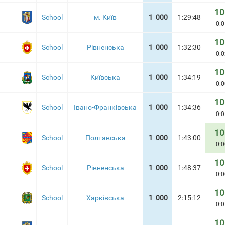
10
School
м. Київ
1 000
1:29:48
0:0
10
School
Рівненська
1 000
1:32:30
0:0
10
School
Київська
1 000
1:34:19
0:0
10
School
Івано-Франківська
1 000
1:34:36
0:0
10
School
Полтавська
1 000
1:43:00
0:0
10
School
Рівненська
1 000
1:48:37
0:0
10
School
Харківська
1 000
2:15:12
0:0
10