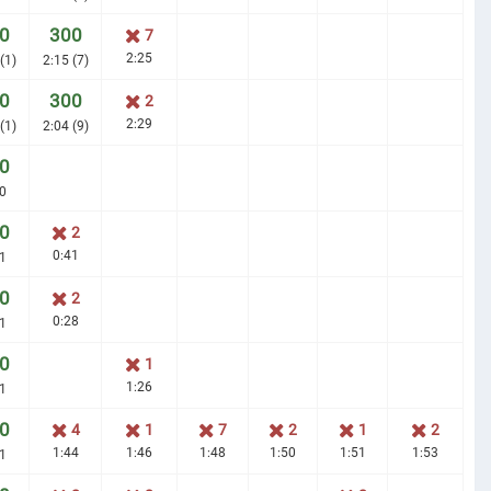
0
300
7
2:25
(1)
2:15 (7)
0
300
2
2:29
(1)
2:04 (9)
0
0
0
2
0:41
1
0
2
0:28
1
0
1
1:26
1
0
4
1
7
2
1
2
1:44
1:46
1:48
1:50
1:51
1:53
1