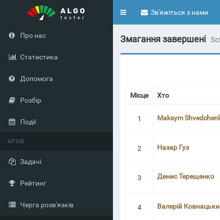
Toggle
Зв'яжіться з нами
navigation
Про нас
Змагання завершені
Sc
Статистика
Допомога
Місце
Хто
Розбір
Maksym Shvedchen
1
Події
АРХІВ
Назар Гуз
2
Задачі
Денис Терещенко
3
Рейтинг
Черга розв'язків
Валерій Ковнацьки
4