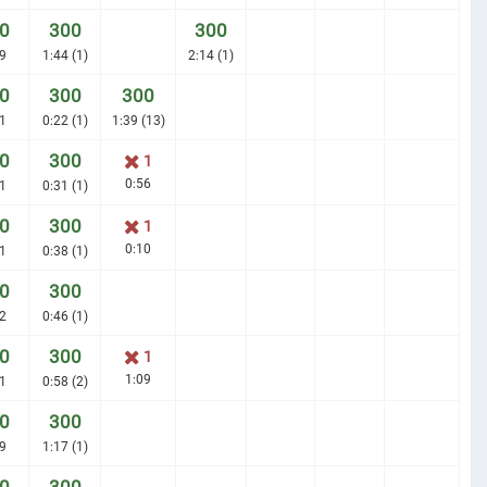
0
300
300
9
1:44 (1)
2:14 (1)
0
300
300
1
0:22 (1)
1:39 (13)
0
300
1
0:56
1
0:31 (1)
0
300
1
0:10
1
0:38 (1)
0
300
2
0:46 (1)
0
300
1
1:09
1
0:58 (2)
0
300
9
1:17 (1)