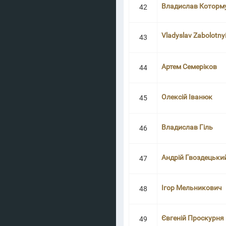
Владислав Которм
42
Vladyslav Zabolotny
43
Артем Семеріков
44
Олексій Іванюк
45
Владислав Гіль
46
Андрій Гвоздецьки
47
Ігор Мельникович
48
Євгеній Проскурня
49