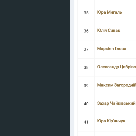
Юра Мигаль
35
Юлія Сивак
36
Маркіян Глова
37
Олександр Цибрів
38
Максим Загородні
39
Захар Чайківський
40
Юра Кір'янчук
41