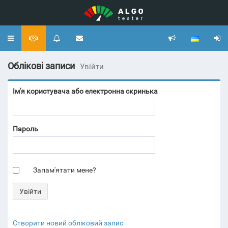
Toggle
navigation
Облікові записи
Увійти
Ім'я користувача або електронна скринька
Пароль
Запам'ятати мене?
Створити новий обліковий запис