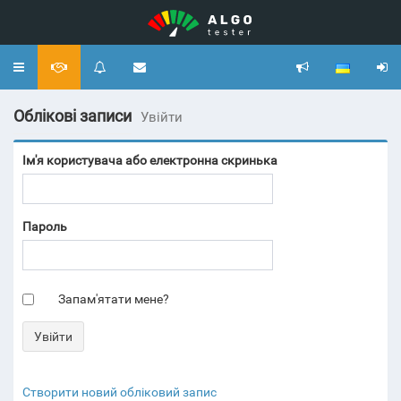
Toggle
navigation
Облікові записи
Увійти
Ім'я користувача або електронна скринька
Пароль
Запам'ятати мене?
Створити новий обліковий запис