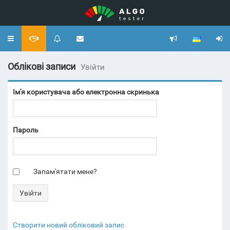
Toggle
navigation
Облікові записи
Увійти
Ім'я користувача або електронна скринька
Пароль
Запам'ятати мене?
Створити новий обліковий запис