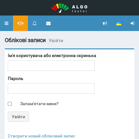
Toggle
navigation
Облікові записи
Увійти
Ім'я користувача або електронна скринька
Пароль
Запам'ятати мене?
Створити новий обліковий запис