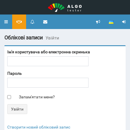
Toggle
navigation
Облікові записи
Увійти
Ім'я користувача або електронна скринька
Пароль
Запам'ятати мене?
Створити новий обліковий запис