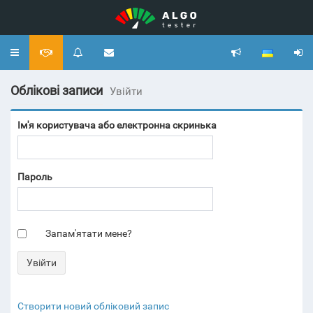
Toggle
navigation
Облікові записи
Увійти
Ім'я користувача або електронна скринька
Пароль
Запам'ятати мене?
Створити новий обліковий запис