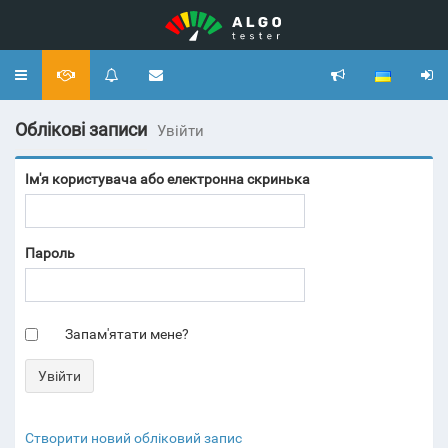
Toggle
navigation
Облікові записи
Увійти
Ім'я користувача або електронна скринька
Пароль
Запам'ятати мене?
Створити новий обліковий запис