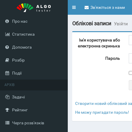
Toggle
Зв'яжіться з нами
navigation
Про нас
Облікові записи
Увійти
Статистика
Ім'я користувача або
електронна скринька
Допомога
Пароль
Розбір
Події
АРХІВ
Задачі
Створити новий обліковий з
Рейтинг
Не можу пригадати пароль!
Черга розв'язків