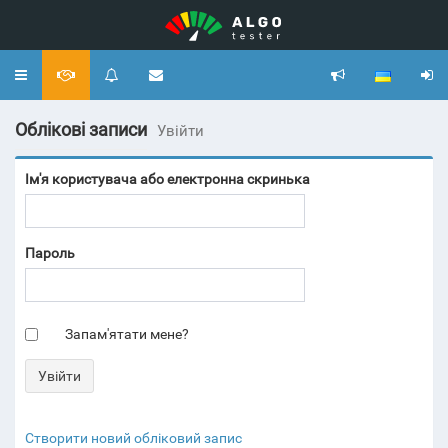
Toggle
navigation
Облікові записи
Увійти
Ім'я користувача або електронна скринька
Пароль
Запам'ятати мене?
Створити новий обліковий запис