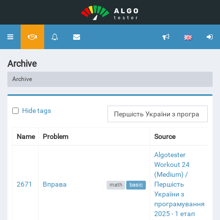
Toggle
navigation
Archive
Archive
Hide tags
Name
Problem
Source
Re
Algotester
Workout 24
(Medium) /
2671
Вправа
Першість
math
basic
України з
програмування
2025 - 1 етап