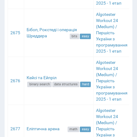
2025 - 1 етап
Algotester
Workout 24
(Medium) /
Бібоп, Рокстеді і операція
2675
Першість
Шреддера
bits
easy
України з
програмування
2025 - 1 етап
Algotester
Workout 24
(Medium) /
Кейсі та Ейпріл
2676
Першість
binary search
data structures
hard
України з
програмування
2025 - 1 етап
Algotester
Workout 24
(Medium) /
2677
Еліптична арена
Першість
math
easy
України з