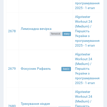
програмування
2025 - 1 етап
Algotester
Workout 24
(Medium) /
Лимонадна вечірка
2678
Першість
fenwick
easy
України з
програмування
2025 - 1 етап
Algotester
Workout 24
(Medium) /
2679
Фокусник Рафаель
Першість
basic
України з
програмування
2025 - 1 етап
Algotester
Workout 24
(Medium) /
Тренування ніндзя
2680
Першість