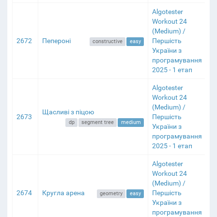
Algotester
Workout 24
(Medium) /
2672
Пепероні
Першість
constructive
easy
України з
програмування
2025 - 1 етап
Algotester
Workout 24
(Medium) /
Щасливі з піцою
2673
Першість
dp
segment tree
medium
України з
програмування
2025 - 1 етап
Algotester
Workout 24
(Medium) /
2674
Кругла арена
Першість
geometry
easy
України з
програмування