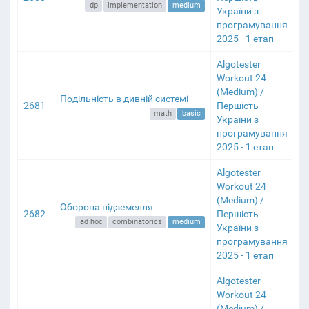
dp
implementation
medium
України з
програмування
2025 - 1 етап
Algotester
Workout 24
(Medium) /
Подільність в дивній системі
2681
Першість
math
basic
України з
програмування
2025 - 1 етап
Algotester
Workout 24
(Medium) /
Оборона підземелля
2682
Першість
ad hoc
combinatorics
medium
України з
програмування
2025 - 1 етап
Algotester
Workout 24
(Medium) /